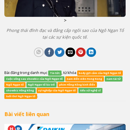
>
Phong thái đĩnh đạc và đẳng cấp ngôi sao của Ngô Ngạn Tổ
tại các sự kiện quốc tế.
Bài đăng trong danh mục
, từ khóa
Tin tức
body gợi cảm của Ngô Ngạn tổ
Cuộc sống sau showbiz của Ngô Ngạn tổ
nam diễn viên Hong Kong
nam tài tử
Ngô Ngạn tổ
Ngô Ngạn tổ lúc trẻ
phim Hồng Kông kinh điển
showbiz Hồng Kông
sự nghiệp của Ngô Ngạn tổ
tiểu sử nghệ sĩ
.
tuổi thơ Ngô Ngạn tổ
Bài viết liên quan