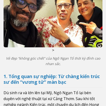
>
Vẻ đẹp “không góc chết” của Ngô Ngạn Tổ thời kỳ đỉnh cao
nhan sắc.
1. Tổng quan sự nghiệp: Từ chàng kiến trúc
sư đến “vương tử” màn bạc
Dù sinh ra và lớn lên tại Mỹ, Ngô Ngạn Tổ lại bén
duyên với nghệ thuật tại xứ Cảng Thơm. Sau khi tốt
nghiệp ngành Kiến trúc, một chuyến du lịch đến Hong