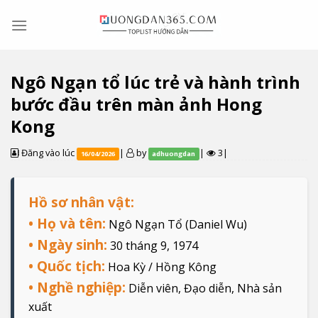
Skip
to
content
Ngô Ngạn tổ lúc trẻ và hành trình
bước đầu trên màn ảnh Hong
Kong
Đăng vào lúc
|
by
|
3|
16/04/2026
adhuongdan
Hồ sơ nhân vật:
• Họ và tên:
Ngô Ngạn Tổ (Daniel Wu)
• Ngày sinh:
30 tháng 9, 1974
• Quốc tịch:
Hoa Kỳ / Hồng Kông
• Nghề nghiệp:
Diễn viên, Đạo diễn, Nhà sản
xuất