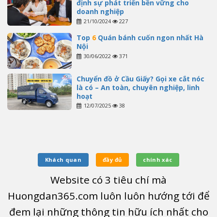
định sự phát triển bền vững cho
doanh nghiệp
21/10/2024
227
Top
6
Quán bánh cuốn ngon nhất Hà
Nội
30/06/2022
371
Chuyển đồ ở Cầu Giấy? Gọi xe cắt nóc
là có – An toàn, chuyên nghiệp, linh
hoạt
12/07/2025
38
Khách quan
đầy đủ
chính xác
Website có
3
tiêu chí mà
Huongdan365.com luôn luôn hướng tới để
đem lại những thông tin hữu ích nhất cho