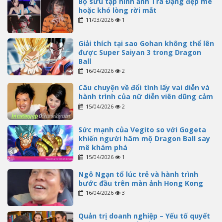
Bộ sưu tập hình ảnh Trà Đặng đẹp mê
hoặc khó lòng rời mắt
11/03/2026
1
Giải thích tại sao Gohan không thể lên
được Super Saiyan 3 trong Dragon
Ball
16/04/2026
2
Câu chuyện về đổi tình lấy vai diễn và
hành trình của nữ diễn viên dũng cảm
15/04/2026
2
Sức mạnh của Vegito so với Gogeta
khiến người hâm mộ Dragon Ball say
mê khám phá
15/04/2026
1
Ngô Ngạn tổ lúc trẻ và hành trình
bước đầu trên màn ảnh Hong Kong
16/04/2026
3
Quản trị doanh nghiệp – Yếu tố quyết