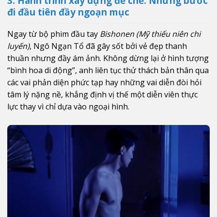
3. Hành trình xây dựng đế chế: Những bước
đi đầu tiên đầy ngoạn mục
Ngay từ bộ phim đầu tay
Bishonen (Mỹ thiếu niên chi
luyến)
, Ngô Ngạn Tổ đã gây sốt bởi vẻ đẹp thanh
thuần nhưng đầy ám ảnh. Không dừng lại ở hình tượng
“bình hoa di động”, anh liên tục thử thách bản thân qua
các vai phản diện phức tạp hay những vai diễn đòi hỏi
tâm lý nặng nề, khẳng định vị thế một diễn viên thực
lực thay vì chỉ dựa vào ngoại hình.