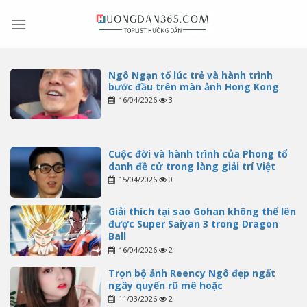
Skip
to
content
Ngô Ngạn tổ lúc trẻ và hành trình
bước đầu trên màn ảnh Hong Kong
16/04/2026
3
Cuộc đời và hành trình của Phong tổ
danh đề cử trong làng giải trí Việt
15/04/2026
0
Giải thích tại sao Gohan không thể lên
được Super Saiyan 3 trong Dragon
Ball
16/04/2026
2
Trọn bộ ảnh Reency Ngô đẹp ngất
ngây quyến rũ mê hoặc
11/03/2026
2