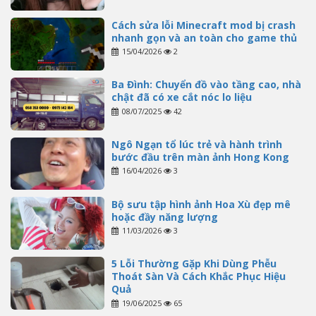
Cách sửa lỗi Minecraft mod bị crash
nhanh gọn và an toàn cho game thủ
15/04/2026
2
Ba Đình: Chuyển đồ vào tầng cao, nhà
chật đã có xe cắt nóc lo liệu
08/07/2025
42
Ngô Ngạn tổ lúc trẻ và hành trình
bước đầu trên màn ảnh Hong Kong
16/04/2026
3
Bộ sưu tập hình ảnh Hoa Xù đẹp mê
hoặc đầy năng lượng
11/03/2026
3
5 Lỗi Thường Gặp Khi Dùng Phễu
Thoát Sàn Và Cách Khắc Phục Hiệu
Quả
19/06/2025
65