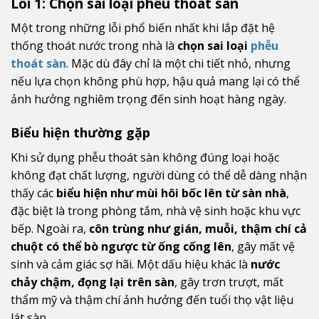
Lỗi 1: Chọn sai loại phễu thoát sàn
Một trong những lỗi phổ biến nhất khi lắp đặt hệ
thống thoát nước trong nhà là
chọn sai loại
phễu
thoát sàn
. Mặc dù đây chỉ là một chi tiết nhỏ, nhưng
nếu lựa chọn không phù hợp, hậu quả mang lại có thể
ảnh hưởng nghiêm trọng đến sinh hoạt hàng ngày.
Biểu hiện thường gặp
Khi sử dụng phễu thoát sàn không đúng loại hoặc
không đạt chất lượng, người dùng có thể dễ dàng nhận
thấy các
biểu hiện như mùi hôi bốc lên từ sàn nhà
,
đặc biệt là trong phòng tắm, nhà vệ sinh hoặc khu vực
bếp. Ngoài ra,
côn trùng như gián, muỗi, thậm chí cả
chuột có thể bò ngược từ ống cống lên
, gây mất vệ
sinh và cảm giác sợ hãi. Một dấu hiệu khác là
nước
chảy chậm, đọng lại trên sàn
, gây trơn trượt, mất
thẩm mỹ và thậm chí ảnh hưởng đến tuổi thọ vật liệu
lát sàn.