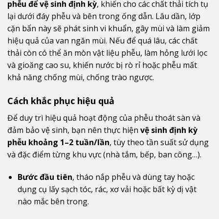
phễu để vệ sinh định kỳ
, khiến cho các chất thải tích tụ
lại dưới đáy phễu và bên trong ống dẫn. Lâu dần, lớp
cặn bẩn này sẽ phát sinh vi khuẩn, gây mùi và làm giảm
hiệu quả của van ngăn mùi. Nếu để quá lâu, các chất
thải còn có thể ăn mòn vật liệu phễu, làm hỏng lưới lọc
và gioăng cao su, khiến nước bị rò rỉ hoặc phễu mất
khả năng chống mùi, chống trào ngược.
Cách khắc phục hiệu quả
Để duy trì hiệu quả hoạt động của phễu thoát sàn và
đảm bảo vệ sinh, bạn nên thực hiện
vệ sinh định kỳ
phễu khoảng 1–2 tuần/lần
, tùy theo tần suất sử dụng
và đặc điểm từng khu vực (nhà tắm, bếp, ban công…).
Bước đầu tiên
, tháo nắp phễu và dùng tay hoặc
dụng cụ lấy sạch tóc, rác, xơ vải hoặc bất kỳ dị vật
nào mắc bên trong.