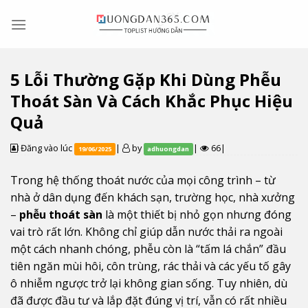
Skip
to
content
5 Lỗi Thường Gặp Khi Dùng Phễu
Thoát Sàn Và Cách Khắc Phục Hiệu
Quả
Đăng vào lúc
|
by
|
66|
19/06/2025
adhuongdan
Trong hệ thống thoát nước của mọi công trình – từ
nhà ở dân dụng đến khách sạn, trường học, nhà xưởng
–
phễu thoát sàn
là một thiết bị nhỏ gọn nhưng đóng
vai trò rất lớn. Không chỉ giúp dẫn nước thải ra ngoài
một cách nhanh chóng, phễu còn là “tấm lá chắn” đầu
tiên ngăn mùi hôi, côn trùng, rác thải và các yếu tố gây
ô nhiễm ngược trở lại không gian sống. Tuy nhiên, dù
đã được đầu tư và lắp đặt đúng vị trí, vẫn có rất nhiều