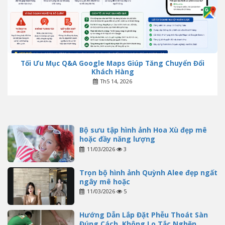
Tối Ưu Mục Q&A Google Maps Giúp Tăng Chuyển Đổi
Khách Hàng
Th5 14, 2026
Bộ sưu tập hình ảnh Hoa Xù đẹp mê
hoặc đầy năng lượng
11/03/2026
3
Trọn bộ hình ảnh Quỳnh Alee đẹp ngất
ngây mê hoặc
11/03/2026
5
Hướng Dẫn Lắp Đặt Phễu Thoát Sàn
Đúng Cách, Không Lo Tắc Nghẽn