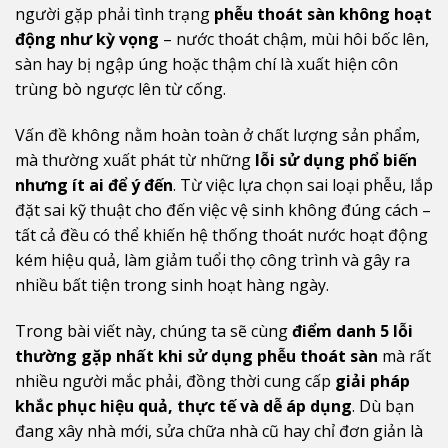
người gặp phải tình trạng
phễu thoát sàn không hoạt
động như kỳ vọng
– nước thoát chậm, mùi hôi bốc lên,
sàn hay bị ngập úng hoặc thậm chí là xuất hiện côn
trùng bò ngược lên từ cống.
Vấn đề không nằm hoàn toàn ở chất lượng sản phẩm,
mà thường xuất phát từ những
lỗi sử dụng phổ biến
nhưng ít ai để ý đến
. Từ việc lựa chọn sai loại phễu, lắp
đặt sai kỹ thuật cho đến việc vệ sinh không đúng cách –
tất cả đều có thể khiến hệ thống thoát nước hoạt động
kém hiệu quả, làm giảm tuổi thọ công trình và gây ra
nhiều bất tiện trong sinh hoạt hàng ngày.
Trong bài viết này, chúng ta sẽ cùng
điểm danh 5 lỗi
thường gặp nhất khi sử dụng phễu thoát sàn
mà rất
nhiều người mắc phải, đồng thời cung cấp
giải pháp
khắc phục hiệu quả, thực tế và dễ áp dụng
. Dù bạn
đang xây nhà mới, sửa chữa nhà cũ hay chỉ đơn giản là