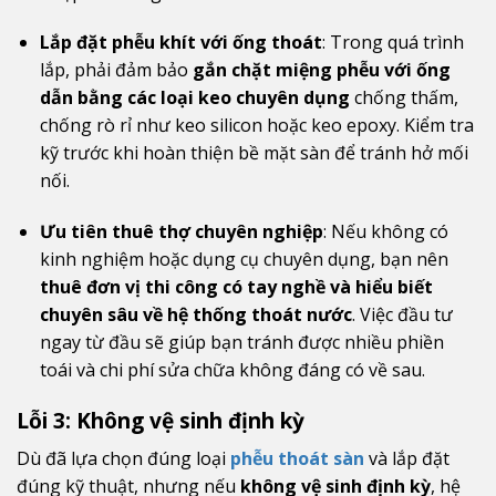
Lắp đặt phễu khít với ống thoát
: Trong quá trình
lắp, phải đảm bảo
gắn chặt miệng phễu với ống
dẫn bằng các loại keo chuyên dụng
chống thấm,
chống rò rỉ như keo silicon hoặc keo epoxy. Kiểm tra
kỹ trước khi hoàn thiện bề mặt sàn để tránh hở mối
nối.
Ưu tiên thuê thợ chuyên nghiệp
: Nếu không có
kinh nghiệm hoặc dụng cụ chuyên dụng, bạn nên
thuê đơn vị thi công có tay nghề và hiểu biết
chuyên sâu về hệ thống thoát nước
. Việc đầu tư
ngay từ đầu sẽ giúp bạn tránh được nhiều phiền
toái và chi phí sửa chữa không đáng có về sau.
Lỗi 3: Không vệ sinh định kỳ
Dù đã lựa chọn đúng loại
phễu thoát sàn
và lắp đặt
đúng kỹ thuật, nhưng nếu
không vệ sinh định kỳ
, hệ