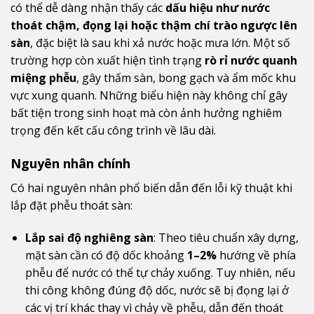
có thể dễ dàng nhận thấy các
dấu hiệu như nước
thoát chậm, đọng lại hoặc thậm chí trào ngược lên
sàn
, đặc biệt là sau khi xả nước hoặc mưa lớn. Một số
trường hợp còn xuất hiện tình trạng
rò rỉ nước quanh
miệng phễu
, gây thấm sàn, bong gạch và ẩm mốc khu
vực xung quanh. Những biểu hiện này không chỉ gây
bất tiện trong sinh hoạt mà còn ảnh hưởng nghiêm
trọng đến kết cấu công trình về lâu dài.
Nguyên nhân chính
Có hai nguyên nhân phổ biến dẫn đến lỗi kỹ thuật khi
lắp đặt phễu thoát sàn:
Lắp sai độ nghiêng sàn
: Theo tiêu chuẩn xây dựng,
mặt sàn cần có độ dốc khoảng
1–2%
hướng về phía
phễu để nước có thể tự chảy xuống. Tuy nhiên, nếu
thi công không đúng độ dốc, nước sẽ bị đọng lại ở
các vị trí khác thay vì chảy về phễu, dẫn đến thoát