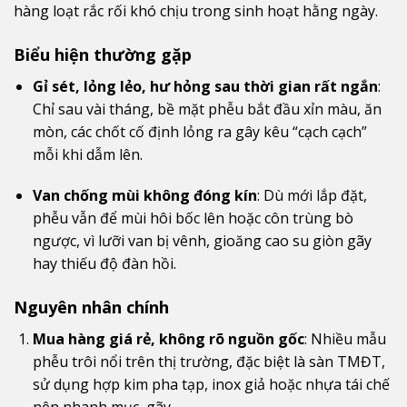
hàng loạt rắc rối khó chịu trong sinh hoạt hằng ngày.
Biểu hiện thường gặp
Gỉ sét, lỏng lẻo, hư hỏng sau thời gian rất ngắn
:
Chỉ sau vài tháng, bề mặt phễu bắt đầu xỉn màu, ăn
mòn, các chốt cố định lỏng ra gây kêu “cạch cạch”
mỗi khi dẫm lên.
Van chống mùi không đóng kín
: Dù mới lắp đặt,
phễu vẫn để mùi hôi bốc lên hoặc côn trùng bò
ngược, vì lưỡi van bị vênh, gioăng cao su giòn gãy
hay thiếu độ đàn hồi.
Nguyên nhân chính
Mua hàng giá rẻ, không rõ nguồn gốc
: Nhiều mẫu
phễu trôi nổi trên thị trường, đặc biệt là sàn TMĐT,
sử dụng hợp kim pha tạp, inox giả hoặc nhựa tái chế