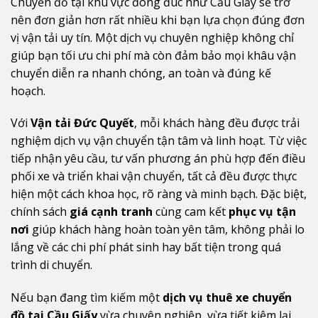
Chuyển đồ tại khu vực đông đúc như Cầu Giấy sẽ trở
nên đơn giản hơn rất nhiều khi bạn lựa chọn đúng đơn
vị vận tải uy tín. Một dịch vụ chuyên nghiệp không chỉ
giúp bạn tối ưu chi phí mà còn đảm bảo mọi khâu vận
chuyển diễn ra nhanh chóng, an toàn và đúng kế
hoạch.
Với
Vận tải Đức Quyết
, mỗi khách hàng đều được trải
nghiệm dịch vụ vận chuyển tận tâm và linh hoạt. Từ việc
tiếp nhận yêu cầu, tư vấn phương án phù hợp đến điều
phối xe và triển khai vận chuyển, tất cả đều được thực
hiện một cách khoa học, rõ ràng và minh bạch. Đặc biệt,
chính sách
giá cạnh tranh
cùng cam kết
phục vụ tận
nơi
giúp khách hàng hoàn toàn yên tâm, không phải lo
lắng về các chi phí phát sinh hay bất tiện trong quá
trình di chuyển.
Nếu bạn đang tìm kiếm một
dịch vụ thuê xe chuyển
đồ tại Cầu Giấy
vừa chuyên nghiệp, vừa tiết kiệm lại