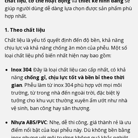
chất liệu
,
cơ chế hoạt động
và
thiết kế hình dáng
sẽ
giúp người dùng dễ dàng lựa chọn được sản phẩm phù
hợp nhất.
1. Theo chất liệu
Chất liệu là yếu tố quyết định đến độ bền, khả năng
chịu lực và khả năng chống ăn mòn của phễu. Một số
loại chất liệu phổ biến nhất hiện nay bao gồm:
Inox 304
: Đây là loại chất liệu cao cấp nhất, có khả
năng
chống gỉ, chịu lực tốt và bền bỉ theo thời
gian
. Phễu làm từ inox 304 phù hợp với mọi môi
trường, từ trong nhà đến ngoài trời, đặc biệt lý
tưởng cho khu vực thường xuyên ẩm ướt như nhà
vệ sinh, ban công hay sân thượng.
Nhựa ABS/PVC
: Nhẹ, dễ thi công, giá thành rẻ là ưu
điểm nổi bật của loại phễu này. Dù không bền bằng
inox nhưng với môi trường không quá khắc nghiệt,