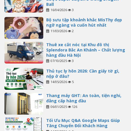
Ball
16/04/2026
3
Bộ sưu tập khoảnh khắc MisThy đẹp
ngỡ ngàng và cuốn hút nhất
11/03/2026
2
Thuê xe cắt nóc tại Khu đô thị
Splendora Bắc An Khánh – Chất lượng
hàng đầu Hà Nội
07/10/2025
3
Thủ tục ly hôn 2026: Cần giấy tờ gì,
nộp ở đâu?
14/05/2026
5
Thang máy GHT: An toàn, tiện nghi,
đẳng cấp hàng đầu
06/01/2025
126
Tối Ưu Mục Q&A Google Maps Giúp
Tăng Chuyển Đổi Khách Hàng