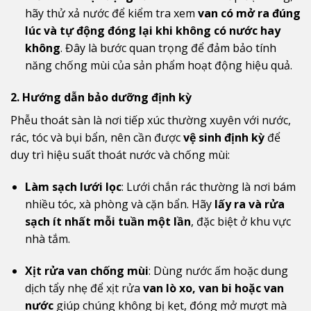
hãy thử xả nước để kiểm tra xem
van có mở ra đúng
lúc và tự động đóng lại khi không có nước hay
không
. Đây là bước quan trọng để đảm bảo tính
năng chống mùi của sản phẩm hoạt động hiệu quả.
2. Hướng dẫn bảo dưỡng định kỳ
Phễu thoát sàn là nơi tiếp xúc thường xuyên với nước,
rác, tóc và bụi bẩn, nên cần được
vệ sinh định kỳ
để
duy trì hiệu suất thoát nước và chống mùi:
Làm sạch lưới lọc
: Lưới chắn rác thường là nơi bám
nhiều tóc, xà phòng và cặn bẩn. Hãy
lấy ra và rửa
sạch ít nhất mỗi tuần một lần
, đặc biệt ở khu vực
nhà tắm.
Xịt rửa van chống mùi
: Dùng nước ấm hoặc dung
dịch tẩy nhẹ để xịt rửa
van lò xo, van bi hoặc van
nước
giúp chúng không bị kẹt, đóng mở mượt mà