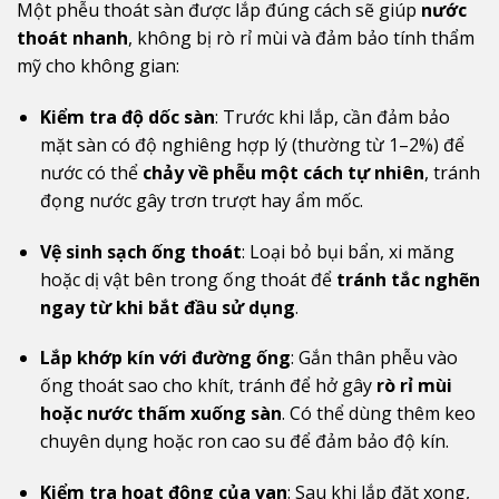
Một phễu thoát sàn được lắp đúng cách sẽ giúp
nước
thoát nhanh
, không bị rò rỉ mùi và đảm bảo tính thẩm
mỹ cho không gian:
Kiểm tra độ dốc sàn
: Trước khi lắp, cần đảm bảo
mặt sàn có độ nghiêng hợp lý (thường từ 1–2%) để
nước có thể
chảy về phễu một cách tự nhiên
, tránh
đọng nước gây trơn trượt hay ẩm mốc.
Vệ sinh sạch ống thoát
: Loại bỏ bụi bẩn, xi măng
hoặc dị vật bên trong ống thoát để
tránh tắc nghẽn
ngay từ khi bắt đầu sử dụng
.
Lắp khớp kín với đường ống
: Gắn thân phễu vào
ống thoát sao cho khít, tránh để hở gây
rò rỉ mùi
hoặc nước thấm xuống sàn
. Có thể dùng thêm keo
chuyên dụng hoặc ron cao su để đảm bảo độ kín.
Kiểm tra hoạt động của van
: Sau khi lắp đặt xong,