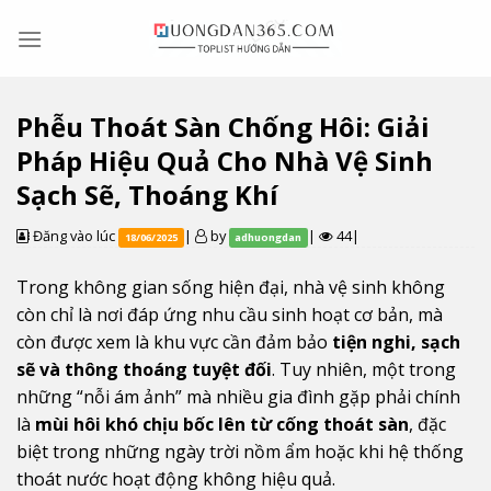
Skip
to
content
Phễu Thoát Sàn Chống Hôi: Giải
Pháp Hiệu Quả Cho Nhà Vệ Sinh
Sạch Sẽ, Thoáng Khí
Đăng vào lúc
|
by
|
44|
18/06/2025
adhuongdan
Trong không gian sống hiện đại, nhà vệ sinh không
còn chỉ là nơi đáp ứng nhu cầu sinh hoạt cơ bản, mà
còn được xem là khu vực cần đảm bảo
tiện nghi, sạch
sẽ và thông thoáng tuyệt đối
. Tuy nhiên, một trong
những “nỗi ám ảnh” mà nhiều gia đình gặp phải chính
là
mùi hôi khó chịu bốc lên từ cống thoát sàn
, đặc
biệt trong những ngày trời nồm ẩm hoặc khi hệ thống
thoát nước hoạt động không hiệu quả.