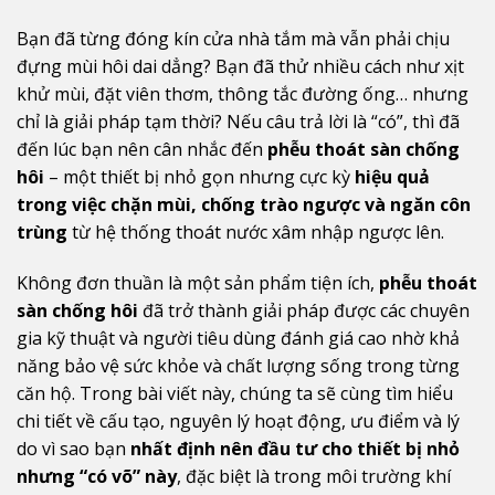
Bạn đã từng đóng kín cửa nhà tắm mà vẫn phải chịu
đựng mùi hôi dai dẳng? Bạn đã thử nhiều cách như xịt
khử mùi, đặt viên thơm, thông tắc đường ống… nhưng
chỉ là giải pháp tạm thời? Nếu câu trả lời là “có”, thì đã
đến lúc bạn nên cân nhắc đến
phễu thoát sàn chống
hôi
– một thiết bị nhỏ gọn nhưng cực kỳ
hiệu quả
trong việc chặn mùi, chống trào ngược và ngăn côn
trùng
từ hệ thống thoát nước xâm nhập ngược lên.
Không đơn thuần là một sản phẩm tiện ích,
phễu thoát
sàn chống hôi
đã trở thành giải pháp được các chuyên
gia kỹ thuật và người tiêu dùng đánh giá cao nhờ khả
năng bảo vệ sức khỏe và chất lượng sống trong từng
căn hộ. Trong bài viết này, chúng ta sẽ cùng tìm hiểu
chi tiết về cấu tạo, nguyên lý hoạt động, ưu điểm và lý
do vì sao bạn
nhất định nên đầu tư cho thiết bị nhỏ
nhưng “có võ” này
, đặc biệt là trong môi trường khí