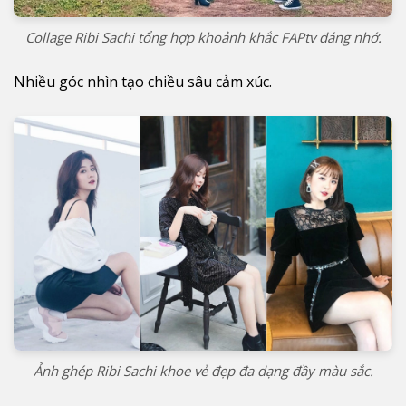
Collage Ribi Sachi tổng hợp khoảnh khắc FAPtv đáng nhớ.
Nhiều góc nhìn tạo chiều sâu cảm xúc.
Ảnh ghép Ribi Sachi khoe vẻ đẹp đa dạng đầy màu sắc.