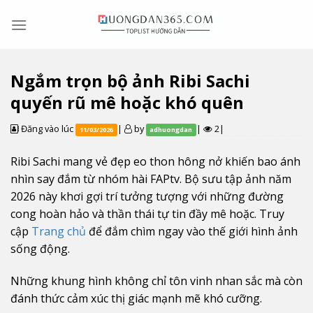
Skip
to
content
Ngắm trọn bộ ảnh Ribi Sachi
quyến rũ mê hoặc khó quên
Đăng vào lúc
|
by
|
2|
11/03/2026
adhuongdan
Ribi Sachi mang vẻ đẹp eo thon hông nở khiến bao ánh
nhìn say đắm từ nhóm hài FAPtv. Bộ sưu tập ảnh năm
2026 này khơi gợi trí tưởng tượng với những đường
cong hoàn hảo và thần thái tự tin đầy mê hoặc. Truy
cập
Trang chủ
để đắm chìm ngay vào thế giới hình ảnh
sống động.
Những khung hình không chỉ tôn vinh nhan sắc mà còn
đánh thức cảm xúc thị giác mạnh mẽ khó cưỡng.