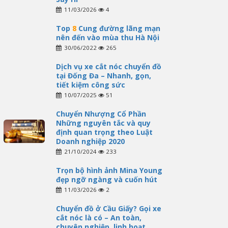
11/03/2026
4
Top
8
Cung đường lãng mạn
nên đến vào mùa thu Hà Nội
30/06/2022
265
Dịch vụ xe cắt nóc chuyển đồ
tại Đống Đa – Nhanh, gọn,
tiết kiệm công sức
10/07/2025
51
Chuyển Nhượng Cổ Phần
Những nguyên tắc và quy
định quan trọng theo Luật
Doanh nghiệp 2020
21/10/2024
233
Trọn bộ hình ảnh Mina Young
đẹp ngỡ ngàng và cuốn hút
11/03/2026
2
Chuyển đồ ở Cầu Giấy? Gọi xe
cắt nóc là có – An toàn,
chuyên nghiệp, linh hoạt