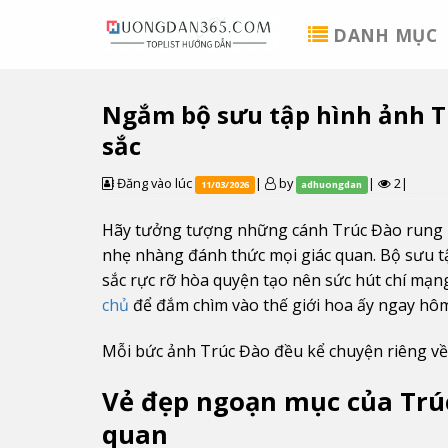
Skip
DANH MỤC
to
content
Ngắm bộ sưu tập hình ảnh T
sắc
Đăng vào lúc
|
by
|
2|
11/03/2026
adhuongdan
Hãy tưởng tượng những cánh Trúc Đào rung 
nhẹ nhàng đánh thức mọi giác quan. Bộ sưu tậ
sắc rực rỡ hòa quyện tạo nên sức hút chí mạ
chủ
để đắm chìm vào thế giới hoa ấy ngay hôm
Mỗi bức ảnh Trúc Đào đều kể chuyện riêng về 
Vẻ đẹp ngoạn mục của Trú
quan