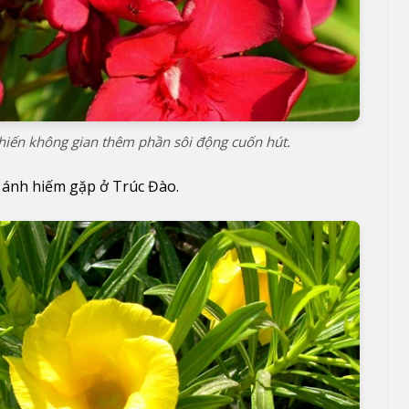
hiến không gian thêm phần sôi động cuốn hút.
 ánh hiếm gặp ở Trúc Đào.