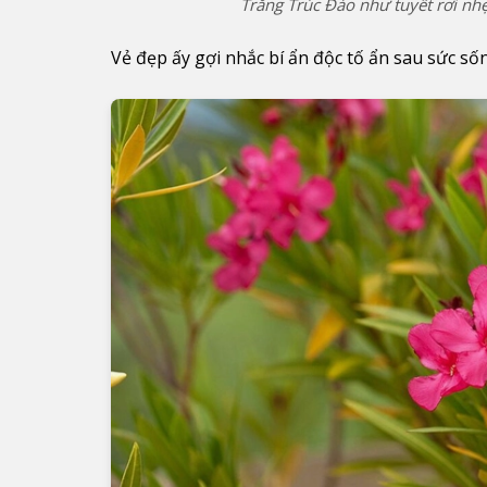
Trắng Trúc Đào như tuyết rơi nh
Vẻ đẹp ấy gợi nhắc bí ẩn độc tố ẩn sau sức số