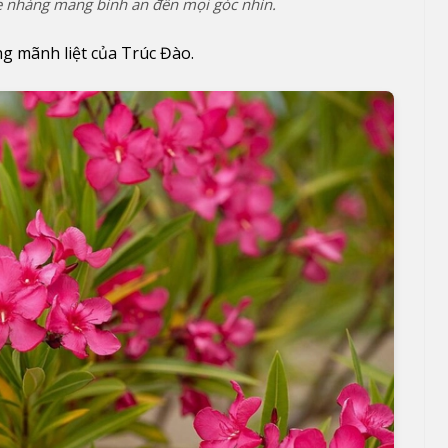
ẹ nhàng mang bình an đến mọi góc nhìn.
ng mãnh liệt của Trúc Đào.