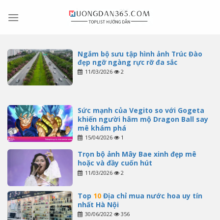
Skip
to
content
Ngắm bộ sưu tập hình ảnh Trúc Đào
đẹp ngỡ ngàng rực rỡ đa sắc
11/03/2026
2
Sức mạnh của Vegito so với Gogeta
khiến người hâm mộ Dragon Ball say
mê khám phá
15/04/2026
1
Trọn bộ ảnh Mây Bae xinh đẹp mê
hoặc và đầy cuốn hút
11/03/2026
2
Top
10
Địa chỉ mua nước hoa uy tín
nhất Hà Nội
30/06/2022
356