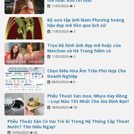
mê hoặc khó rời mắt
11/03/2026
1
Bộ sưu tập ảnh Nam Phương hoàng
hậu đẹp mê hồn qua lịch sử
11/03/2026
3
Trọn bộ hình ảnh đẹp mê hoặc của
Meichan và Hà Trang hiếm có
11/03/2026
3
Chọn Điều Hòa Âm Trần Phù Hợp Cho
Doanh Nghiệp
08/05/2026
9
Phễu Thoát Sàn Inox, Nhựa Hay Đồng
– Loại Nào Tốt Nhất Cho Gia Đình Bạn?
18/06/2025
55
Phễu Thoát Sàn Có Vai Trò Gì Trong Hệ Thống Cấp Thoát
Nước? Tìm Hiểu Ngay!
19/06/2025
62