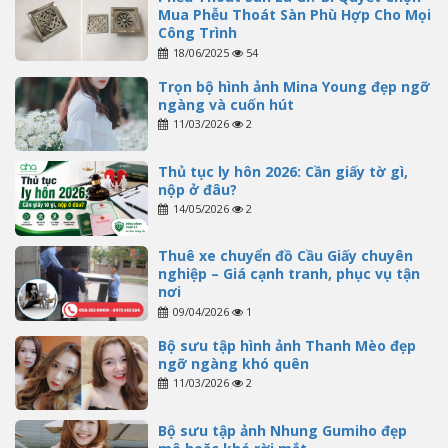
Mua Phễu Thoát Sàn Phù Hợp Cho Mọi
Công Trình
18/06/2025
54
Trọn bộ hình ảnh Mina Young đẹp ngỡ
ngàng và cuốn hút
11/03/2026
2
Thủ tục ly hôn 2026: Cần giấy tờ gì,
nộp ở đâu?
14/05/2026
2
Thuê xe chuyển đồ Cầu Giấy chuyên
nghiệp – Giá cạnh tranh, phục vụ tận
nơi
09/04/2026
1
Bộ sưu tập hình ảnh Thanh Mèo đẹp
ngỡ ngàng khó quên
11/03/2026
2
Bộ sưu tập ảnh Nhung Gumiho đẹp