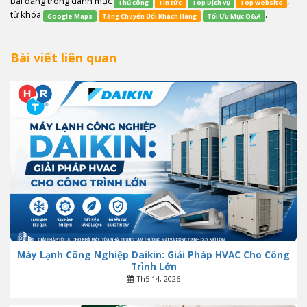
Bài đăng trong danh mục
,
Thủ công
Tin tức
Top Dịch vụ
Top website
từ khóa
.
Google Maps
Tăng Chuyển Đổi Khách Hàng
Tối Ưu Mục Q&A
Bài viết liên quan
Máy Lạnh Công Nghiệp Daikin: Giải Pháp HVAC Cho Công
Trình Lớn
Th5 14, 2026