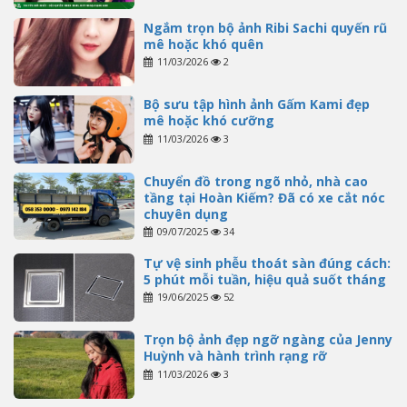
Ngắm trọn bộ ảnh Ribi Sachi quyến rũ
mê hoặc khó quên
11/03/2026
2
Bộ sưu tập hình ảnh Gấm Kami đẹp
mê hoặc khó cưỡng
11/03/2026
3
Chuyển đồ trong ngõ nhỏ, nhà cao
tầng tại Hoàn Kiếm? Đã có xe cắt nóc
chuyên dụng
09/07/2025
34
Tự vệ sinh phễu thoát sàn đúng cách:
5 phút mỗi tuần, hiệu quả suốt tháng
19/06/2025
52
Trọn bộ ảnh đẹp ngỡ ngàng của Jenny
Huỳnh và hành trình rạng rỡ
11/03/2026
3