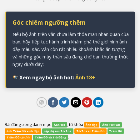
Góc chiêm ngưỡng thêm
Nếu bộ ảnh trên vẫn chưa làm thỏa mãn nhãn quan của
bạn, hãy tiếp tục hành trình khám phá thế giới hình ảnh
đầy màu sắc. Vẫn còn rất nhiều khoảnh khắc ấn tượng
và những góc máy thần sầu đang chờ bạn thưởng thức
ngay dưới đây:
Xem ngay bộ ảnh hot:
Ảnh 18+
Bài đăng trong danh mục
, từ khóa
Ảnh 18+
ảnh đẹp
Ảnh TikTok
ảnh Trâm Đô xinh đẹp
cặp chị em TikTok
TikToker Trâm Đô
Trâm Đô
.
Trâm Đô cá tính
Trâm Đô và Trà Đặng