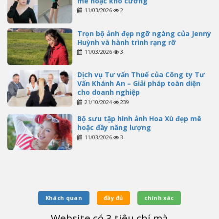
mê hoặc khó cưỡng
11/03/2026
2
Trọn bộ ảnh đẹp ngỡ ngàng của Jenny
Huỳnh và hành trình rạng rỡ
11/03/2026
3
Dịch vụ Tư vấn Thuế của Công ty Tư
Vấn Khánh An – Giải pháp toàn diện
cho doanh nghiệp
21/10/2024
239
Bộ sưu tập hình ảnh Hoa Xù đẹp mê
hoặc đầy năng lượng
11/03/2026
3
Khách quan
đầy đủ
chính xác
Website có
3
tiêu chí mà