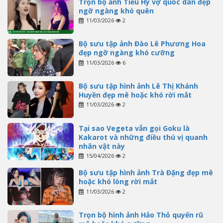
Trọn bộ ảnh Tiểu Hý vợ quốc dân đẹp
ngỡ ngàng khó quên
11/03/2026
2
Bộ sưu tập ảnh Đào Lê Phương Hoa
đẹp ngỡ ngàng khó cưỡng
11/03/2026
6
Bộ sưu tập hình ảnh Lê Thị Khánh
Huyền đẹp mê hoặc khó rời mắt
11/03/2026
2
Tại sao Vegeta vẫn gọi Goku là
Kakarot và những điều thú vị quanh
nhân vật này
15/04/2026
2
Bộ sưu tập hình ảnh Trà Đặng đẹp mê
hoặc khó lòng rời mắt
11/03/2026
2
Trọn bộ hình ảnh Hảo Thỏ quyến rũ