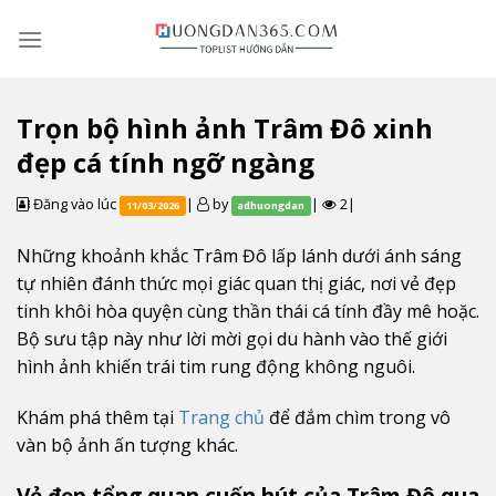
Skip
to
content
Trọn bộ hình ảnh Trâm Đô xinh
đẹp cá tính ngỡ ngàng
Đăng vào lúc
|
by
|
2|
11/03/2026
adhuongdan
Những khoảnh khắc Trâm Đô lấp lánh dưới ánh sáng
tự nhiên đánh thức mọi giác quan thị giác, nơi vẻ đẹp
tinh khôi hòa quyện cùng thần thái cá tính đầy mê hoặc.
Bộ sưu tập này như lời mời gọi du hành vào thế giới
hình ảnh khiến trái tim rung động không nguôi.
Khám phá thêm tại
Trang chủ
để đắm chìm trong vô
vàn bộ ảnh ấn tượng khác.
Vẻ đẹp tổng quan cuốn hút của Trâm Đô qua