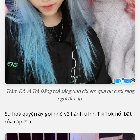
Trâm Đô và Trà Đặng toả sáng tình chị em qua nụ cười rạng
ngời ấm áp.
Sự hoà quyện ấy gợi nhớ về hành trình TikTok nổi bật
của cặp đôi.