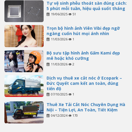
Tự vệ sinh phễu thoát sàn đúng cách:
5 phút mỗi tuần, hiệu quả suốt tháng
19/06/2025
51
Trọn bộ hình ảnh Viên Vibi đẹp ngỡ
ngàng cuốn hút mọi ánh nhìn
11/03/2026
1
Bộ sưu tập hình ảnh Gấm Kami đẹp
mê hoặc khó cưỡng
11/03/2026
2
Dịch vụ thuê xe cắt nóc ở Ecopark –
Đức Quyết cam kết an toàn, đúng
tiến độ
07/10/2025
1
Thuê Xe Tải Cắt Nóc Chuyên Dụng Hà
Nội – Tiện Lợi, An Toàn, Tiết Kiệm
04/12/2024
170