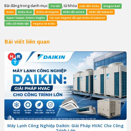
Bài đăng trong danh mục
, từ khóa
Tin tức
cuộc đời Goku
Dragon Ball
Goku
Goku là ai
Goku và Vegeta
nhân vật anime
nhân vật Kakarot
Super Saiyan 4 Xeno Vegito
Tại sao Vegeta vẫn gọi Goku là Kakarot
.
tiểu sử nhân vật
Vegeta và Goku
Bài viết liên quan
Máy Lạnh Công Nghiệp Daikin: Giải Pháp HVAC Cho Công
Trình Lớn