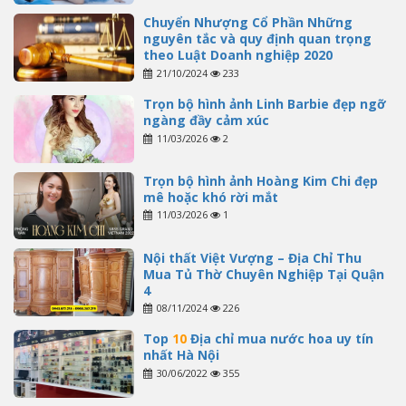
Chuyển Nhượng Cổ Phần Những
nguyên tắc và quy định quan trọng
theo Luật Doanh nghiệp 2020
21/10/2024
233
Trọn bộ hình ảnh Linh Barbie đẹp ngỡ
ngàng đầy cảm xúc
11/03/2026
2
Trọn bộ hình ảnh Hoàng Kim Chi đẹp
mê hoặc khó rời mắt
11/03/2026
1
Nội thất Việt Vượng – Địa Chỉ Thu
Mua Tủ Thờ Chuyên Nghiệp Tại Quận
4
08/11/2024
226
Top
10
Địa chỉ mua nước hoa uy tín
nhất Hà Nội
30/06/2022
355