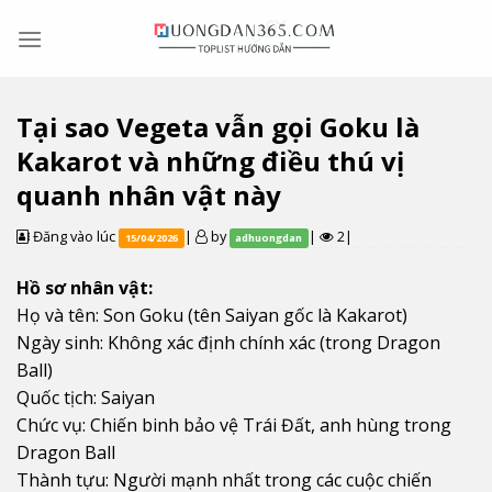
Skip
to
content
Tại sao Vegeta vẫn gọi Goku là
Kakarot và những điều thú vị
quanh nhân vật này
Đăng vào lúc
|
by
|
2|
15/04/2026
adhuongdan
Hồ sơ nhân vật:
Họ và tên: Son Goku (tên Saiyan gốc là Kakarot)
Ngày sinh: Không xác định chính xác (trong Dragon
Ball)
Quốc tịch: Saiyan
Chức vụ: Chiến binh bảo vệ Trái Đất, anh hùng trong
Dragon Ball
Thành tựu: Người mạnh nhất trong các cuộc chiến