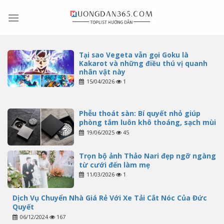
Skip
to
content
Tại sao Vegeta vẫn gọi Goku là
Kakarot và những điều thú vị quanh
nhân vật này
15/04/2026
1
Phễu thoát sàn: Bí quyết nhỏ giúp
phòng tắm luôn khô thoáng, sạch mùi
19/06/2025
45
Trọn bộ ảnh Thảo Nari đẹp ngỡ ngàng
từ cưới đến làm mẹ
11/03/2026
1
Dịch Vụ Chuyển Nhà Giá Rẻ Với Xe Tải Cắt Nóc Của Đức
Quyết
06/12/2024
167