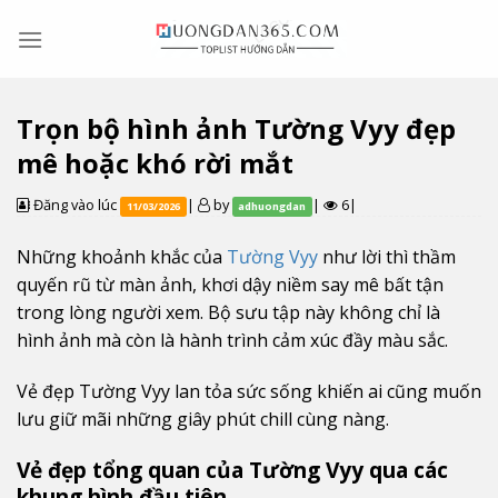
Skip
to
content
Trọn bộ hình ảnh Tường Vyy đẹp
mê hoặc khó rời mắt
Đăng vào lúc
|
by
|
6|
11/03/2026
adhuongdan
Những khoảnh khắc của
Tường Vyy
như lời thì thầm
quyến rũ từ màn ảnh, khơi dậy niềm say mê bất tận
trong lòng người xem. Bộ sưu tập này không chỉ là
hình ảnh mà còn là hành trình cảm xúc đầy màu sắc.
Vẻ đẹp Tường Vyy lan tỏa sức sống khiến ai cũng muốn
lưu giữ mãi những giây phút chill cùng nàng.
Vẻ đẹp tổng quan của Tường Vyy qua các
khung hình đầu tiên