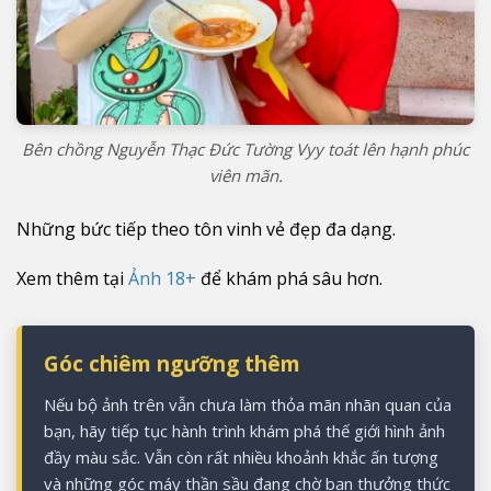
Bên chồng Nguyễn Thạc Đức Tường Vyy toát lên hạnh phúc
viên mãn.
Những bức tiếp theo tôn vinh vẻ đẹp đa dạng.
Xem thêm tại
Ảnh 18+
để khám phá sâu hơn.
Góc chiêm ngưỡng thêm
Nếu bộ ảnh trên vẫn chưa làm thỏa mãn nhãn quan của
bạn, hãy tiếp tục hành trình khám phá thế giới hình ảnh
đầy màu sắc. Vẫn còn rất nhiều khoảnh khắc ấn tượng
và những góc máy thần sầu đang chờ bạn thưởng thức