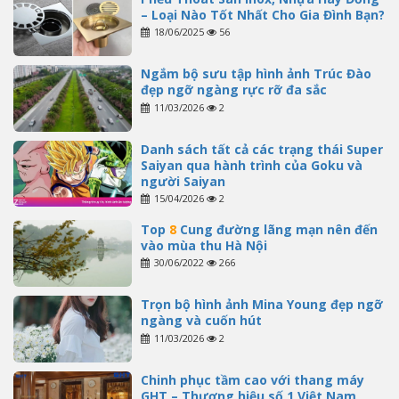
– Loại Nào Tốt Nhất Cho Gia Đình Bạn?
18/06/2025
56
Ngắm bộ sưu tập hình ảnh Trúc Đào
đẹp ngỡ ngàng rực rỡ đa sắc
11/03/2026
2
Danh sách tất cả các trạng thái Super
Saiyan qua hành trình của Goku và
người Saiyan
15/04/2026
2
Top
8
Cung đường lãng mạn nên đến
vào mùa thu Hà Nội
30/06/2022
266
Trọn bộ hình ảnh Mina Young đẹp ngỡ
ngàng và cuốn hút
11/03/2026
2
Chinh phục tầm cao với thang máy
GHT – Thương hiệu số 1 Việt Nam