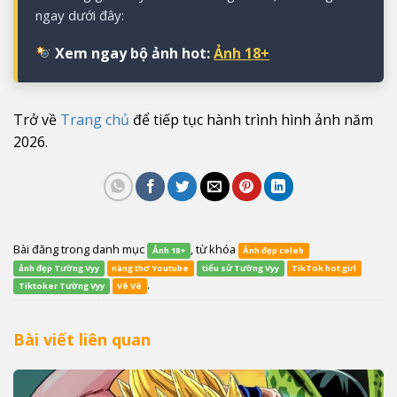
ngay dưới đây:
Xem ngay bộ ảnh hot:
Ảnh 18+
Trở về
Trang chủ
để tiếp tục hành trình hình ảnh năm
2026.
Bài đăng trong danh mục
, từ khóa
Ảnh 18+
Ảnh đẹp celeb
ảnh đẹp Tường Vyy
nàng thơ Youtube
tiểu sử Tường Vyy
TikTok hot girl
.
Tiktoker Tường Vyy
Vê Vê
Bài viết liên quan