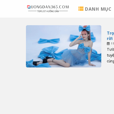
Skip
DANH MỤC
to
content
Trọ
rời
1
Tườ
tuy
cùng