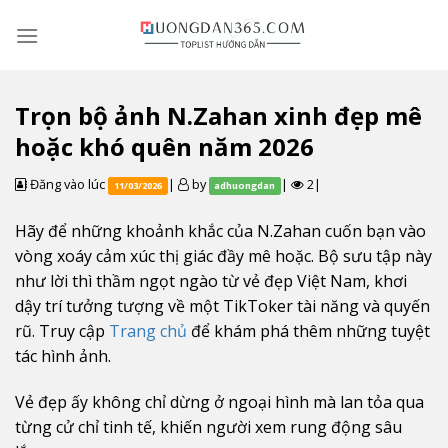
Skip
to
content
Trọn bộ ảnh N.Zahan xinh đẹp mê
hoặc khó quên năm 2026
Đăng vào lúc
|
by
|
2|
11/03/2026
adhuongdan
Hãy để những khoảnh khắc của N.Zahan cuốn bạn vào
vòng xoáy cảm xúc thị giác đầy mê hoặc. Bộ sưu tập này
như lời thì thầm ngọt ngào từ vẻ đẹp Việt Nam, khơi
dậy trí tưởng tượng về một TikToker tài năng và quyến
rũ. Truy cập
Trang chủ
để khám phá thêm những tuyệt
tác hình ảnh.
Vẻ đẹp ấy không chỉ dừng ở ngoại hình mà lan tỏa qua
từng cử chỉ tinh tế, khiến người xem rung động sâu