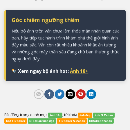
Góc chiêm ngưỡng thêm
Nếu bộ ảnh trên vẫn chưa làm thỏa mãn nhãn quan của
bạn, hãy tiếp tục hành trình khám phá thế giới hình ảnh
đầy màu sắc. Vẫn còn rất nhiều khoảnh khắc ấn tượng
và những góc máy thần sầu đang chờ bạn thưởng thức
ngay dưới đây:
Xem ngay bộ ảnh hot:
Ảnh 18+
Bài đăng trong danh mục
, từ khóa
Ảnh 18+
ảnh đẹp
ảnh N.Zahan
.
hot TikToker
N.ZaHan xinh đẹp
TikToker N.Zahan
tiktoker nzahan