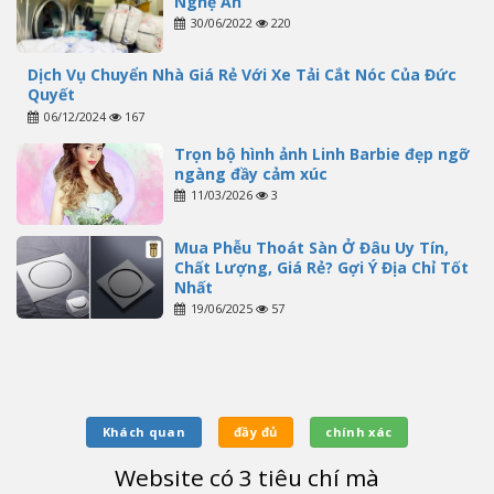
Nghệ An
30/06/2022
220
Dịch Vụ Chuyển Nhà Giá Rẻ Với Xe Tải Cắt Nóc Của Đức
Quyết
06/12/2024
167
Trọn bộ hình ảnh Linh Barbie đẹp ngỡ
ngàng đầy cảm xúc
11/03/2026
3
Mua Phễu Thoát Sàn Ở Đâu Uy Tín,
Chất Lượng, Giá Rẻ? Gợi Ý Địa Chỉ Tốt
Nhất
19/06/2025
57
Khách quan
đầy đủ
chính xác
Website có
3
tiêu chí mà