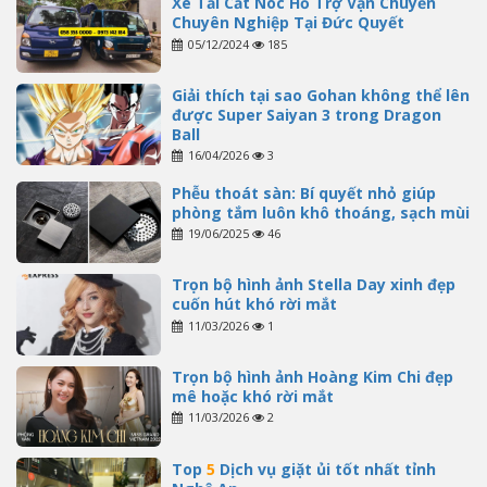
Xe Tải Cắt Nóc Hỗ Trợ Vận Chuyển
Chuyên Nghiệp Tại Đức Quyết
05/12/2024
185
Giải thích tại sao Gohan không thể lên
được Super Saiyan 3 trong Dragon
Ball
16/04/2026
3
Phễu thoát sàn: Bí quyết nhỏ giúp
phòng tắm luôn khô thoáng, sạch mùi
19/06/2025
46
Trọn bộ hình ảnh Stella Day xinh đẹp
cuốn hút khó rời mắt
11/03/2026
1
Trọn bộ hình ảnh Hoàng Kim Chi đẹp
mê hoặc khó rời mắt
11/03/2026
2
Top
5
Dịch vụ giặt ủi tốt nhất tỉnh