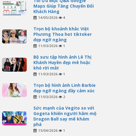
Tối Ưu Mục Q&A Google
Maps Giúp Tăng Chuyển Đổi
Khách Hàng
14/05/2026
4
Trọn bộ khoảnh khắc Việt
Phương Thoa hot tiktoker
đẹp ngỡ ngàng
11/03/2026
1
Bộ sưu tập hình ảnh Lê Thị
Khánh Huyền đẹp mê hoặc
khó rời mắt
11/03/2026
1
Trọn bộ hình ảnh Linh Barbie
đẹp ngỡ ngàng đầy cảm xúc
11/03/2026
2
Sức mạnh của Vegito so với
Gogeta khiến người hâm mộ
Dragon Ball say mê khám
phá
15/04/2026
1