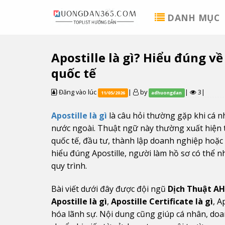
Skip
DANH MỤC
to
content
Apostille là gì? Hiểu đúng về
quốc tế
Đăng vào lúc
|
by
|
3|
11/05/2026
adhuongdan
Apostille là gì
là câu hỏi thường gặp khi cá 
nước ngoài. Thuật ngữ này thường xuất hiện t
quốc tế, đầu tư, thành lập doanh nghiệp hoặ
hiểu đúng Apostille, người làm hồ sơ có thể n
quy trình.
Bài viết dưới đây được đội ngũ
Dịch Thuật A
Apostille là gì
,
Apostille Certificate là gì
, A
hóa lãnh sự. Nội dung cũng giúp cá nhân, do