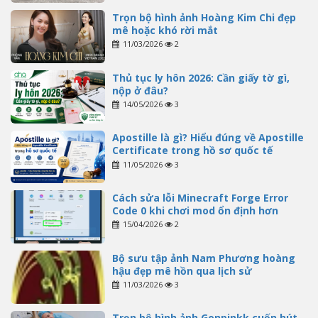
Trọn bộ hình ảnh Hoàng Kim Chi đẹp
mê hoặc khó rời mắt
11/03/2026
2
Thủ tục ly hôn 2026: Cần giấy tờ gì,
nộp ở đâu?
14/05/2026
3
Apostille là gì? Hiểu đúng về Apostille
Certificate trong hồ sơ quốc tế
11/05/2026
3
Cách sửa lỗi Minecraft Forge Error
Code 0 khi chơi mod ổn định hơn
15/04/2026
2
Bộ sưu tập ảnh Nam Phương hoàng
hậu đẹp mê hồn qua lịch sử
11/03/2026
3
Trọn bộ hình ảnh Gonpinkk cuốn hút