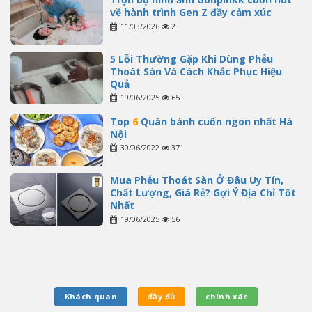
về hành trình Gen Z đầy cảm xúc
11/03/2026
2
5 Lỗi Thường Gặp Khi Dùng Phễu
Thoát Sàn Và Cách Khắc Phục Hiệu
Quả
19/06/2025
65
Top
6
Quán bánh cuốn ngon nhất Hà
Nội
30/06/2022
371
Mua Phễu Thoát Sàn Ở Đâu Uy Tín,
Chất Lượng, Giá Rẻ? Gợi Ý Địa Chỉ Tốt
Nhất
19/06/2025
56
Khách quan
đầy đủ
chính xác