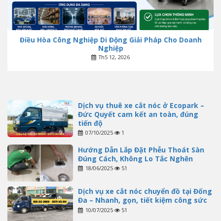
Điều Hòa Công Nghiệp Di Động Giải Pháp Cho Doanh
Nghiệp
Th5 12, 2026
Dịch vụ thuê xe cắt nóc ở Ecopark –
Đức Quyết cam kết an toàn, đúng
tiến độ
07/10/2025
1
Hướng Dẫn Lắp Đặt Phễu Thoát Sàn
Đúng Cách, Không Lo Tắc Nghẽn
18/06/2025
51
Dịch vụ xe cắt nóc chuyển đồ tại Đống
Đa – Nhanh, gọn, tiết kiệm công sức
10/07/2025
51