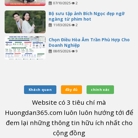
07/10/2025
2
Bộ sưu tập ảnh Bích Ngọc đẹp ngỡ
ngàng từ phim hot
11/03/2026
2
Chọn Điều Hòa Âm Trần Phù Hợp Cho
Doanh Nghiệp
08/05/2026
9
Khách quan
đầy đủ
chính xác
Website có
3
tiêu chí mà
Huongdan365.com luôn luôn hướng tới để
đem lại những thông tin hữu ích nhất cho
cộng đồng