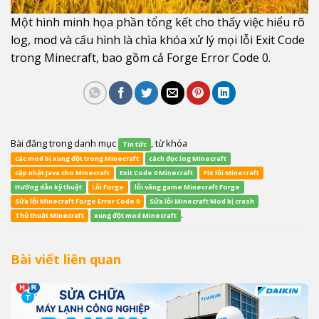
Một hình minh họa phần tổng kết cho thấy việc hiểu rõ
log, mod và cấu hình là chìa khóa xử lý mọi lỗi Exit Code
trong Minecraft, bao gồm cả Forge Error Code 0.
Bài đăng trong danh mục
, từ khóa
Tin tức
các mod bị xung đột trong Minecraft
cách đọc log Minecraft
cập nhật Java cho Minecraft
Exit Code 0 Minecraft
Fix lỗi Minecraft
Hướng dẫn kỹ thuật
Lỗi Forge
lỗi văng game Minecraft Forge
Sửa lỗi Minecraft Forge Error Code 0
Sửa lỗi Minecraft Mod bị crash
.
Thủ thuật Minecraft
xung đột mod Minecraft
Bài viết liên quan