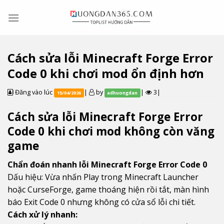
Skip
to
content
Cách sửa lỗi Minecraft Forge Error
Code 0 khi chơi mod ổn định hơn
Đăng vào lúc
|
by
|
3|
15/04/2026
adhuongdan
Cách sửa lỗi Minecraft Forge Error
Code 0 khi chơi mod không còn văng
game
Chẩn đoán nhanh lỗi Minecraft Forge Error Code 0
Dấu hiệu: Vừa nhấn Play trong Minecraft Launcher
hoặc CurseForge, game thoáng hiện rồi tắt, màn hình
báo Exit Code 0 nhưng không có cửa sổ lỗi chi tiết.
Cách xử lý nhanh: