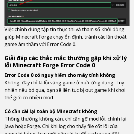
Việc chỉnh đúng tập tin thực thi và tham số khởi động
giúp Minecraft Forge chạy ổn định, tránh các lần thoát
game âm thầm với Error Code 0.
Giải đáp các thắc mắc thường gặp khi xử lý
lỗi Minecraft Forge Error Code 0
Error Code 0 có nguy hiểm cho máy tính không
Không, đây chỉ là lỗi văng game ở mức ứng dụng. Tuy
nhiên nếu bỏ qua, bạn sẽ liên tục bị out game khi chơi
thế giới có nhiều mod.
Có cần cài lại toàn bộ Minecraft không
Thông thường không cần, chỉ cần gỡ mod lỗi, chỉnh lại
Java hoặc Forge. Chỉ khi log cho thấy file cốt lõi của
game bị hỏng, bạn mới nên cài lại để sạch xung đột.