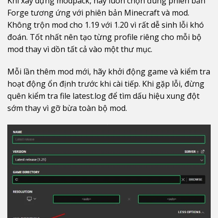
Khi xây dựng modpack, hãy luôn chọn đúng phiên bản
Forge tương ứng với phiên bản Minecraft và mod.
Không trộn mod cho 1.19 với 1.20 vì rất dễ sinh lỗi khó
đoán. Tốt nhất nên tạo từng profile riêng cho mỗi bộ
mod thay vì dồn tất cả vào một thư mục.
Mỗi lần thêm mod mới, hãy khởi động game và kiểm tra
hoạt động ổn định trước khi cài tiếp. Khi gặp lỗi, đừng
quên kiểm tra file latest.log để tìm dấu hiệu xung đột
sớm thay vì gỡ bừa toàn bộ mod.