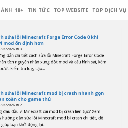
ẢNH 18+
TIN TỨC
TOP WEBSITE
TOP DỊCH VỤ
h sửa lỗi Minecraft Forge Error Code 0 khi
i mod ổn định hơn
5/04/2026
3
g dẫn chi tiết cách sửa lỗi Minecraft Forge Error Code
hân tích nguyên nhân xung đột mod và cấu hình sai, kèm
bước kiểm tra log, cập...
h sửa lỗi Minecraft mod bị crash nhanh gọn
an toàn cho game thủ
5/04/2026
2
 đau đầu vì Minecraft cài mod bị crash liên tục? Xem
 hướng dẫn sửa lỗi Minecraft mod bị crash chi tiết, dễ
 giúp bạn khởi động lại...