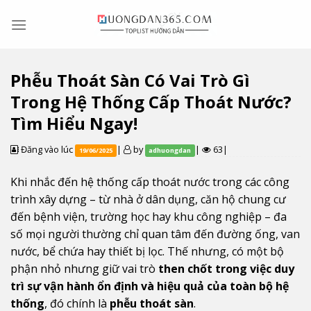
Skip
to
content
Phễu Thoát Sàn Có Vai Trò Gì
Trong Hệ Thống Cấp Thoát Nước?
Tìm Hiểu Ngay!
Đăng vào lúc
|
by
|
63|
19/06/2025
adhuongdan
Khi nhắc đến hệ thống cấp thoát nước trong các công
trình xây dựng – từ nhà ở dân dụng, căn hộ chung cư
đến bệnh viện, trường học hay khu công nghiệp – đa
số mọi người thường chỉ quan tâm đến đường ống, van
nước, bể chứa hay thiết bị lọc. Thế nhưng, có một bộ
phận nhỏ nhưng giữ vai trò
then chốt trong việc duy
trì sự vận hành ổn định và hiệu quả của toàn bộ hệ
thống
, đó chính là
phễu thoát sàn
.