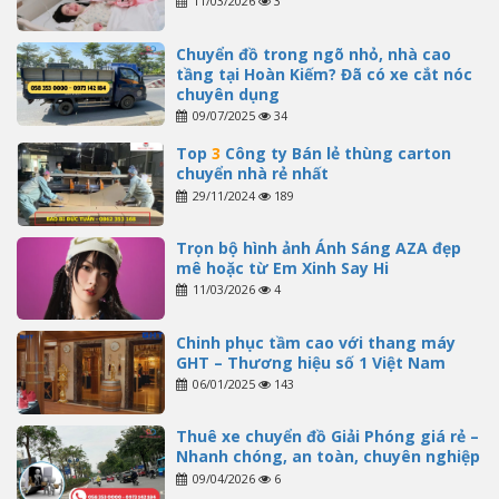
11/03/2026
3
Chuyển đồ trong ngõ nhỏ, nhà cao
tầng tại Hoàn Kiếm? Đã có xe cắt nóc
chuyên dụng
09/07/2025
34
Top
3
Công ty Bán lẻ thùng carton
chuyển nhà rẻ nhất
29/11/2024
189
Trọn bộ hình ảnh Ánh Sáng AZA đẹp
mê hoặc từ Em Xinh Say Hi
11/03/2026
4
Chinh phục tầm cao với thang máy
GHT – Thương hiệu số 1 Việt Nam
06/01/2025
143
Thuê xe chuyển đồ Giải Phóng giá rẻ –
Nhanh chóng, an toàn, chuyên nghiệp
09/04/2026
6