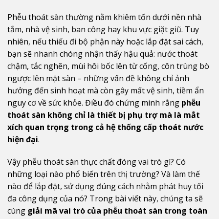
Phễu thoát sàn thường nằm khiêm tốn dưới nền nhà
tắm, nhà vệ sinh, ban công hay khu vực giặt giũ. Tuy
nhiên, nếu thiếu đi bộ phận này hoặc lắp đặt sai cách,
bạn sẽ nhanh chóng nhận thấy hậu quả: nước thoát
chậm, tắc nghẽn, mùi hôi bốc lên từ cống, côn trùng bò
ngược lên mặt sàn – những vấn đề không chỉ ảnh
hưởng đến sinh hoạt mà còn gây mất vệ sinh, tiềm ẩn
nguy cơ về sức khỏe. Điều đó chứng minh rằng
phễu
thoát sàn không chỉ là thiết bị phụ trợ mà là mắt
xích quan trọng trong cả hệ thống cấp thoát nước
hiện đại
.
Vậy phễu thoát sàn thực chất đóng vai trò gì? Có
những loại nào phổ biến trên thị trường? Và làm thế
nào để lắp đặt, sử dụng đúng cách nhằm phát huy tối
đa công dụng của nó? Trong bài viết này, chúng ta sẽ
cùng
giải mã vai trò của phễu thoát sàn trong toàn