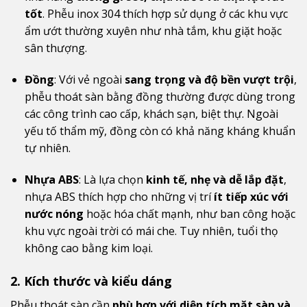
tốt
. Phễu inox 304 thích hợp sử dụng ở các khu vực
ẩm ướt thường xuyên như nhà tắm, khu giặt hoặc
sân thượng.
Đồng
: Với vẻ ngoài
sang trọng và độ bền vượt trội
,
phễu thoát sàn bằng đồng thường được dùng trong
các công trình cao cấp, khách sạn, biệt thự. Ngoài
yếu tố thẩm mỹ, đồng còn có khả năng kháng khuẩn
tự nhiên.
Nhựa ABS
: Là lựa chọn
kinh tế, nhẹ và dễ lắp đặt
,
nhựa ABS thích hợp cho những vị trí
ít tiếp xúc với
nước nóng
hoặc hóa chất mạnh, như ban công hoặc
khu vực ngoài trời có mái che. Tuy nhiên, tuổi thọ
không cao bằng kim loại.
2. Kích thước và kiểu dáng
Phễu thoát sàn cần
phù hợp với diện tích mặt sàn và