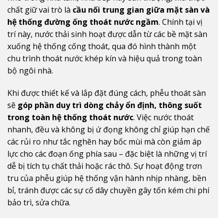
chất giữ vai trò là
cầu nối trung gian giữa mặt sàn và
hệ thống đường ống thoát nước ngầm
. Chính tại vị
trí này, nước thải sinh hoạt được dẫn từ các bề mặt sàn
xuống hệ thống cống thoát, qua đó hình thành một
chu trình thoát nước khép kín và hiệu quả trong toàn
bộ ngôi nhà.
Khi được thiết kế và lắp đặt đúng cách, phễu thoát sàn
sẽ
góp phần duy trì dòng chảy ổn định, thông suốt
trong toàn hệ thống thoát nước
. Việc nước thoát
nhanh, đều và không bị ứ đọng không chỉ giúp hạn chế
các rủi ro như tắc nghẽn hay bốc mùi mà còn giảm áp
lực cho các đoạn ống phía sau – đặc biệt là những vị trí
dễ bị tích tụ chất thải hoặc rác thô. Sự hoạt động trơn
tru của phễu giúp hệ thống vận hành nhịp nhàng, bền
bỉ, tránh được các sự cố dây chuyền gây tốn kém chi phí
bảo trì, sửa chữa.