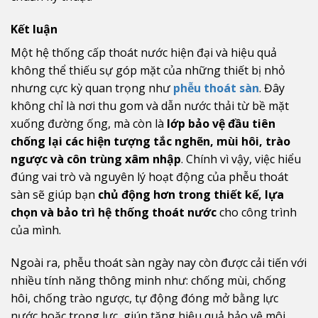
Kết luận
Một hệ thống cấp thoát nước hiện đại và hiệu quả
không thể thiếu sự góp mặt của những thiết bị nhỏ
nhưng cực kỳ quan trọng như
phễu thoát sàn
. Đây
không chỉ là nơi thu gom và dẫn nước thải từ bề mặt
xuống đường ống, mà còn là
lớp bảo vệ đầu tiên
chống lại các hiện tượng tắc nghẽn, mùi hôi, trào
ngược và côn trùng xâm nhập
. Chính vì vậy, việc hiểu
đúng vai trò và nguyên lý hoạt động của phễu thoát
sàn sẽ giúp bạn
chủ động hơn trong thiết kế, lựa
chọn và bảo trì hệ thống thoát nước
cho công trình
của mình.
Ngoài ra, phễu thoát sàn ngày nay còn được cải tiến với
nhiều tính năng thông minh như: chống mùi, chống
hôi, chống trào ngược, tự động đóng mở bằng lực
nước hoặc trọng lực, giúp tăng hiệu quả bảo vệ môi