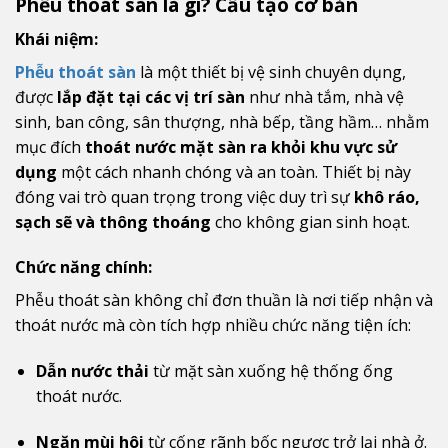
Phễu thoát sàn là gì? Cấu tạo cơ bản
Khái niệm:
Phễu thoát sàn
là một thiết bị vệ sinh chuyên dụng,
được
lắp đặt tại các vị trí sàn
như nhà tắm, nhà vệ
sinh, ban công, sân thượng, nhà bếp, tầng hầm… nhằm
mục đích
thoát nước mặt sàn ra khỏi khu vực sử
dụng
một cách nhanh chóng và an toàn. Thiết bị này
đóng vai trò quan trọng trong việc duy trì sự
khô ráo,
sạch sẽ và thông thoáng
cho không gian sinh hoạt.
Chức năng chính:
Phễu thoát sàn không chỉ đơn thuần là nơi tiếp nhận và
thoát nước mà còn tích hợp nhiều chức năng tiện ích:
Dẫn nước thải
từ mặt sàn xuống hệ thống ống
thoát nước.
Ngăn mùi hôi
từ cống rãnh bốc ngược trở lại nhà ở.