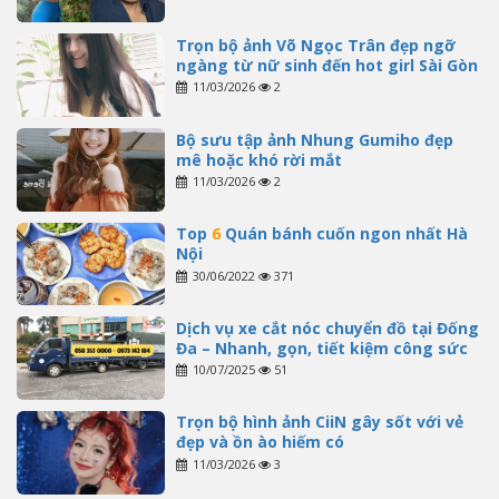
Trọn bộ ảnh Võ Ngọc Trân đẹp ngỡ
ngàng từ nữ sinh đến hot girl Sài Gòn
11/03/2026
2
Bộ sưu tập ảnh Nhung Gumiho đẹp
mê hoặc khó rời mắt
11/03/2026
2
Top
6
Quán bánh cuốn ngon nhất Hà
Nội
30/06/2022
371
Dịch vụ xe cắt nóc chuyển đồ tại Đống
Đa – Nhanh, gọn, tiết kiệm công sức
10/07/2025
51
Trọn bộ hình ảnh CiiN gây sốt với vẻ
đẹp và ồn ào hiếm có
11/03/2026
3