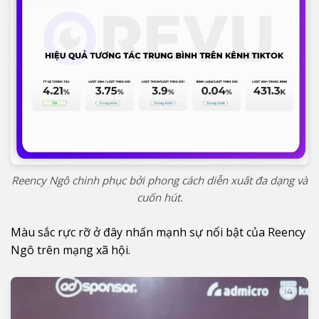
Reency Ngô chinh phục bởi phong cách diễn xuất đa dạng và
cuốn hút.
Màu sắc rực rỡ ở đây nhấn mạnh sự nổi bật của Reency
Ngô trên mạng xã hội.