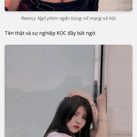
Reency Ngô phim ngắn bùng nổ mạng xã hội.
Tên thật và sự nghiệp KOC đầy bất ngờ.