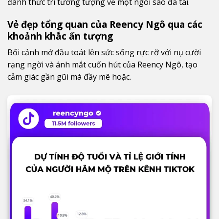
đánh thức trí tưởng tượng về một ngôi sao đa tài.
Vẻ đẹp tổng quan của Reency Ngô qua các
khoảnh khắc ấn tượng
Bối cảnh mở đầu toát lên sức sống rực rỡ với nụ cười
rạng ngời và ánh mắt cuốn hút của Reency Ngô, tạo
cảm giác gần gũi mà đầy mê hoặc.