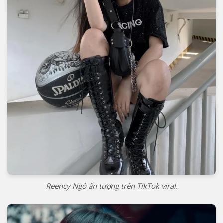
Reency Ngô ấn tượng trên TikTok viral.