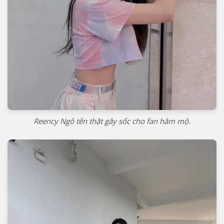
Reency Ngô tên thật gây sốc cho fan hâm mộ.