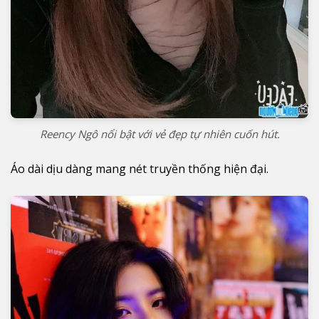
Reency Ngô nổi bật với vẻ đẹp tự nhiên cuốn hút.
Áo dài dịu dàng mang nét truyền thống hiện đại.