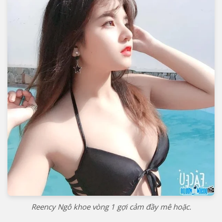
Reency Ngô khoe vòng 1 gợi cảm đầy mê hoặc.