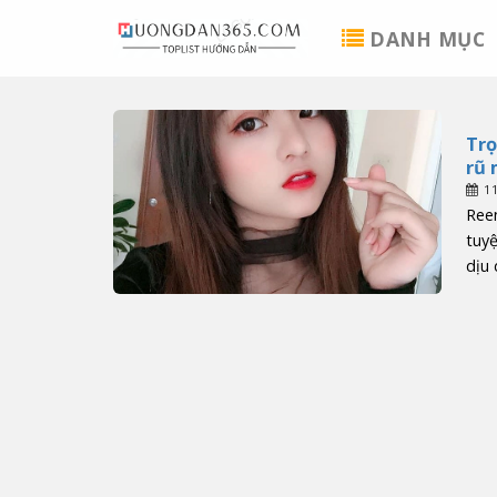
Skip
DANH MỤC
to
content
Trọ
rũ 
1
Ree
tuyệ
dịu 