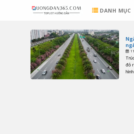
Skip
DANH MỤC
to
content
Ngắ
ngà
1
Trúc
đỏ r
hình