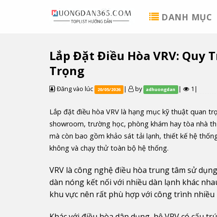
Skip
DANH MỤC
to
content
Lắp Đặt Điều Hòa VRV: Quy 
Trọng
Đăng vào lúc
|
by
|
1|
20/05/2026
adhuongdan
Lắp đặt điều hòa VRV là hạng mục kỹ thuật quan trọ
showroom, trường học, phòng khám hay tòa nhà thươ
mà còn bao gồm khảo sát tải lạnh, thiết kế hệ thống
không và chạy thử toàn bộ hệ thống.
VRV là công nghệ điều hòa trung tâm sử dụng 
dàn nóng kết nối với nhiều dàn lạnh khác nha
khu vực nên rất phù hợp với công trình nhiề
Khác với điều hòa dân dụng, hệ VRV có cấu tr