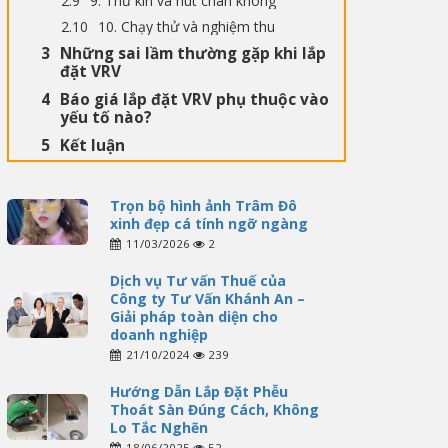
9. Thử kín và hút chân không
10. Chạy thử và nghiệm thu
Những sai lầm thường gặp khi lắp
đặt VRV
Báo giá lắp đặt VRV phụ thuộc vào
yếu tố nào?
Kết luận
Trọn bộ hình ảnh Trâm Đô
xinh đẹp cá tính ngỡ ngàng
11/03/2026
2
Dịch vụ Tư vấn Thuế của
Công ty Tư Vấn Khánh An –
Giải pháp toàn diện cho
doanh nghiệp
21/10/2024
239
Hướng Dẫn Lắp Đặt Phễu
Thoát Sàn Đúng Cách, Không
Lo Tắc Nghẽn
18/06/2025
52