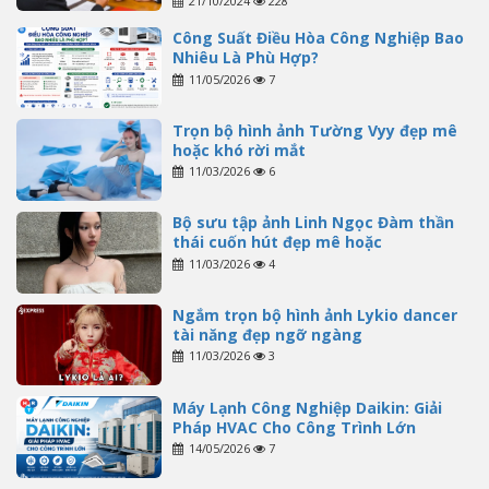
21/10/2024
228
Công Suất Điều Hòa Công Nghiệp Bao
Nhiêu Là Phù Hợp?
11/05/2026
7
Trọn bộ hình ảnh Tường Vyy đẹp mê
hoặc khó rời mắt
11/03/2026
6
Bộ sưu tập ảnh Linh Ngọc Đàm thần
thái cuốn hút đẹp mê hoặc
11/03/2026
4
Ngắm trọn bộ hình ảnh Lykio dancer
tài năng đẹp ngỡ ngàng
11/03/2026
3
Máy Lạnh Công Nghiệp Daikin: Giải
Pháp HVAC Cho Công Trình Lớn
14/05/2026
7