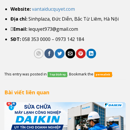
Website:
vantaiducquyet.com
Địa chỉ:
Sinhplaza, Đức Diễn, Bắc Từ Liêm, Hà Nội
Email:
lequyet973@gmail.com
SĐT:
058 353 0000 – 0973 142 184
This entry was posted in
. Bookmark the
.
Top Dịch vụ
permalink
Bài viết liên quan