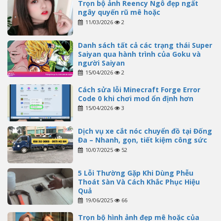
Trọn bộ ảnh Reency Ngô đẹp ngất
ngây quyến rũ mê hoặc
11/03/2026
2
Danh sách tất cả các trạng thái Super
Saiyan qua hành trình của Goku và
người Saiyan
15/04/2026
2
Cách sửa lỗi Minecraft Forge Error
Code 0 khi chơi mod ổn định hơn
15/04/2026
3
Dịch vụ xe cắt nóc chuyển đồ tại Đống
Đa – Nhanh, gọn, tiết kiệm công sức
10/07/2025
52
5 Lỗi Thường Gặp Khi Dùng Phễu
Thoát Sàn Và Cách Khắc Phục Hiệu
Quả
19/06/2025
66
Trọn bộ hình ảnh đẹp mê hoặc của