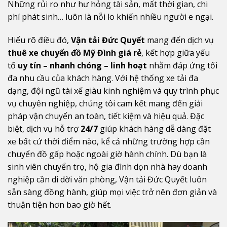
Những rủi ro như hư hỏng tài sản, mất thời gian, chi
phí phát sinh… luôn là nỗi lo khiến nhiều người e ngại.
Hiểu rõ điều đó,
Vận tải Đức Quyết
mang đến dịch vụ
thuê xe chuyển đồ Mỹ Đình giá rẻ
, kết hợp giữa yếu
tố
uy tín – nhanh chóng – linh hoạt
nhằm đáp ứng tối
đa nhu cầu của khách hàng. Với hệ thống xe tải đa
dạng, đội ngũ tài xế giàu kinh nghiệm và quy trình phục
vụ chuyên nghiệp, chúng tôi cam kết mang đến giải
pháp vận chuyển an toàn, tiết kiệm và hiệu quả. Đặc
biệt, dịch vụ hỗ trợ
24/7
giúp khách hàng dễ dàng đặt
xe bất cứ thời điểm nào, kể cả những trường hợp cần
chuyển đồ gấp hoặc ngoài giờ hành chính. Dù bạn là
sinh viên chuyển trọ, hộ gia đình dọn nhà hay doanh
nghiệp cần di dời văn phòng, Vận tải Đức Quyết luôn
sẵn sàng đồng hành, giúp mọi việc trở nên đơn giản và
thuận tiện hơn bao giờ hết.