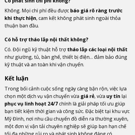
Có phát sinh chi phí không?
Không. Mọi chi phí đều được
báo giá rõ ràng trước
khi thực hiện
, cam kết không phát sinh ngoài thỏa
thuận ban đầu.
Có hỗ trợ tháo lắp nội thất không?
Có. Đội ngũ kỹ thuật hỗ trợ
tháo lắp các loại nội thất
như giường, tủ, bàn ghế, thiết bị điện… đảm bảo đúng
kỹ thuật và an toàn khi vận chuyển.
Kết luận
Trong bối cảnh cuộc sống ngày càng bận rộn, việc lựa
chọn một dịch vụ vận chuyển vừa
giá rẻ
, vừa
uy tín
lại
phục vụ linh hoạt 24/7
chính là giải pháp tối ưu giúp
bạn tiết kiệm thời gian và công sức. Đặc biệt tại khu vực
Mỹ Đình, nơi nhu cầu chuyển đồ diễn ra thường xuyên,
một đơn vị vận tải chuyên nghiệp sẽ giúp bạn hạn chế
tối đa những rủi ro và phát sinh không đáng có.