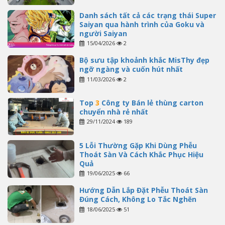
Danh sách tất cả các trạng thái Super
Saiyan qua hành trình của Goku và
người Saiyan
15/04/2026
2
Bộ sưu tập khoảnh khắc MisThy đẹp
ngỡ ngàng và cuốn hút nhất
11/03/2026
2
Top
3
Công ty Bán lẻ thùng carton
chuyển nhà rẻ nhất
29/11/2024
189
5 Lỗi Thường Gặp Khi Dùng Phễu
Thoát Sàn Và Cách Khắc Phục Hiệu
Quả
19/06/2025
66
Hướng Dẫn Lắp Đặt Phễu Thoát Sàn
Đúng Cách, Không Lo Tắc Nghẽn
18/06/2025
51