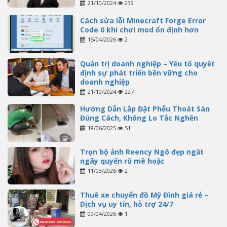
21/10/2024
239
Cách sửa lỗi Minecraft Forge Error
Code 0 khi chơi mod ổn định hơn
15/04/2026
2
Quản trị doanh nghiệp – Yếu tố quyết
định sự phát triển bền vững cho
doanh nghiệp
21/10/2024
227
Hướng Dẫn Lắp Đặt Phễu Thoát Sàn
Đúng Cách, Không Lo Tắc Nghẽn
18/06/2025
51
Trọn bộ ảnh Reency Ngô đẹp ngất
ngây quyến rũ mê hoặc
11/03/2026
2
Thuê xe chuyển đồ Mỹ Đình giá rẻ –
Dịch vụ uy tín, hỗ trợ 24/7
09/04/2026
1