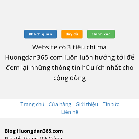
Khách quan
đầy đủ
chính xác
Website có
3
tiêu chí mà
Huongdan365.com luôn luôn hướng tới để
đem lại những thông tin hữu ích nhất cho
cộng đồng
Trang chủ
Cửa hàng
Giới thiệu
Tin tức
Liên hệ
Blog Huongdan365.com
Địa chỉ: Phòng 106,Giảng