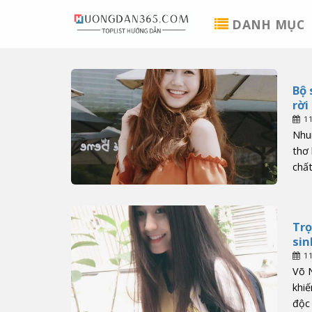
Skip
DANH MỤC
to
content
Bộ 
rời
1
Nhun
thơ 
chất
Trọ
sin
1
Võ N
khiế
độc 