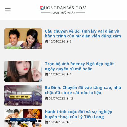
Skip
to
content
Câu chuyện về đổi tình lấy vai diễn và
hành trình của nữ diễn viên dũng cảm
15/04/2026
2
Trọn bộ ảnh Reency Ngô đẹp ngất
ngây quyến rũ mê hoặc
11/03/2026
1
Ba Đình: Chuyển đồ vào tầng cao, nhà
chật đã có xe cắt nóc lo liệu
08/07/2025
42
Hành trình cuộc đời và sự nghiệp
huyền thoại của Lý Tiểu Long
15/04/2026
0