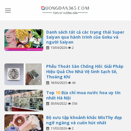
Skip
to
content
Danh sách tất cả các trạng thái Super
Saiyan qua hành trình của Goku và
người Saiyan
15/04/2026
2
Phễu Thoát Sàn Chống Hôi: Giải Pháp
Hiệu Quả Cho Nhà Vệ Sinh Sạch Sẽ,
Thoáng Khí
18/06/2025
44
Top
10
Địa chỉ mua nước hoa uy tín
nhất Hà Nội
30/06/2022
356
Bộ sưu tập khoảnh khắc MisThy đẹp
ngỡ ngàng và cuốn hút nhất
11/03/2026
2