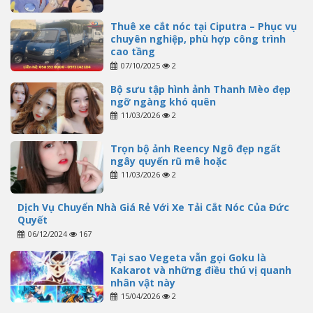
Thuê xe cắt nóc tại Ciputra – Phục vụ
chuyên nghiệp, phù hợp công trình
cao tầng
07/10/2025
2
Bộ sưu tập hình ảnh Thanh Mèo đẹp
ngỡ ngàng khó quên
11/03/2026
2
Trọn bộ ảnh Reency Ngô đẹp ngất
ngây quyến rũ mê hoặc
11/03/2026
2
Dịch Vụ Chuyển Nhà Giá Rẻ Với Xe Tải Cắt Nóc Của Đức
Quyết
06/12/2024
167
Tại sao Vegeta vẫn gọi Goku là
Kakarot và những điều thú vị quanh
nhân vật này
15/04/2026
2