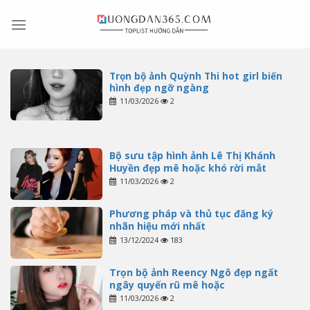
Skip
to
content
Trọn bộ ảnh Quỳnh Thi hot girl biến
hình đẹp ngỡ ngàng
11/03/2026
2
Bộ sưu tập hình ảnh Lê Thị Khánh
Huyền đẹp mê hoặc khó rời mắt
11/03/2026
2
Phương pháp và thủ tục đăng ký
nhãn hiệu mới nhất
13/12/2024
183
Trọn bộ ảnh Reency Ngô đẹp ngất
ngây quyến rũ mê hoặc
11/03/2026
2