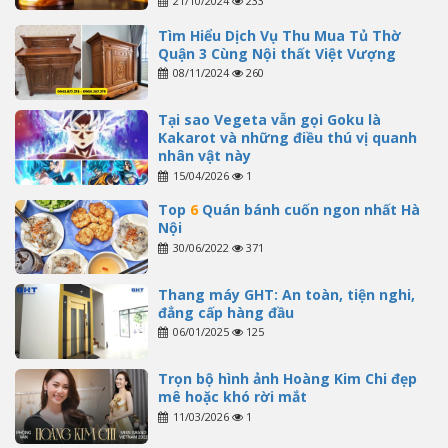
21/10/2024
233
Tìm Hiểu Dịch Vụ Thu Mua Tủ Thờ
Quận 3 Cùng Nội thất Việt Vượng
08/11/2024
260
Tại sao Vegeta vẫn gọi Goku là
Kakarot và những điều thú vị quanh
nhân vật này
15/04/2026
1
Top
6
Quán bánh cuốn ngon nhất Hà
Nội
30/06/2022
371
Thang máy GHT: An toàn, tiện nghi,
đẳng cấp hàng đầu
06/01/2025
125
Trọn bộ hình ảnh Hoàng Kim Chi đẹp
mê hoặc khó rời mắt
11/03/2026
1