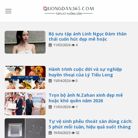
Skip
to
content
Bộ sưu tập ảnh Linh Ngọc Đàm thần
thái cuốn hút đẹp mê hoặc
11/03/2026
4
Hành trình cuộc đời và sự nghiệp
huyền thoại của Lý Tiểu Long
15/04/2026
0
Trọn bộ ảnh N.Zahan xinh đẹp mê
hoặc khó quên năm 2026
11/03/2026
1
Tự vệ sinh phễu thoát sàn đúng cách:
5 phút mỗi tuần, hiệu quả suốt tháng
19/06/2025
52