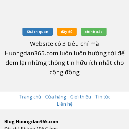
Khách quan
đầy đủ
chính xác
Website có
3
tiêu chí mà
Huongdan365.com luôn luôn hướng tới để
đem lại những thông tin hữu ích nhất cho
cộng đồng
Trang chủ
Cửa hàng
Giới thiệu
Tin tức
Liên hệ
Blog Huongdan365.com
Địa chỉ: Phòng 106,Giảng