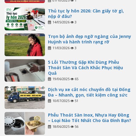
07/10/2025
1
Thủ tục ly hôn 2026: Cần giấy tờ gì,
nộp ở đâu?
14/05/2026
3
Trọn bộ ảnh đẹp ngỡ ngàng của Jenny
Huỳnh và hành trình rạng rỡ
11/03/2026
3
5 Lỗi Thường Gặp Khi Dùng Phễu
Thoát Sàn Và Cách Khắc Phục Hiệu
Quả
19/06/2025
65
Dịch vụ xe cắt nóc chuyển đồ tại Đống
Đa – Nhanh, gọn, tiết kiệm công sức
10/07/2025
51
Phễu Thoát Sàn Inox, Nhựa Hay Đồng
– Loại Nào Tốt Nhất Cho Gia Đình Bạn?
18/06/2025
56