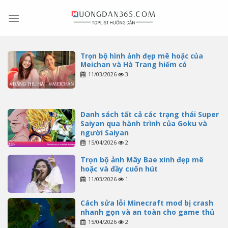
Skip
to
content
Trọn bộ hình ảnh đẹp mê hoặc của
Meichan và Hà Trang hiếm có
11/03/2026
3
Danh sách tất cả các trạng thái Super
Saiyan qua hành trình của Goku và
người Saiyan
15/04/2026
2
Trọn bộ ảnh Mây Bae xinh đẹp mê
hoặc và đầy cuốn hút
11/03/2026
1
Cách sửa lỗi Minecraft mod bị crash
nhanh gọn và an toàn cho game thủ
15/04/2026
2