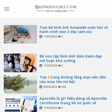
Skip
to
content
Trọn bộ hình ảnh Gonpinkk cuốn hút về
hành trình Gen Z đầy cảm xúc
11/03/2026
2
Bộ sưu tập hình ảnh Gấm Kami đẹp
mê hoặc khó cưỡng
11/03/2026
2
Top
8
Cung đường lãng mạn nên đến
vào mùa thu Hà Nội
30/06/2022
265
Apostille là gì? Hiểu đúng về Apostille
Certificate trong hồ sơ quốc tế
11/05/2026
2