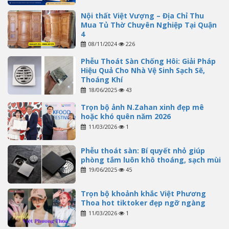
Nội thất Việt Vượng – Địa Chỉ Thu
Mua Tủ Thờ Chuyên Nghiệp Tại Quận
4
08/11/2024
226
Phễu Thoát Sàn Chống Hôi: Giải Pháp
Hiệu Quả Cho Nhà Vệ Sinh Sạch Sẽ,
Thoáng Khí
18/06/2025
43
Trọn bộ ảnh N.Zahan xinh đẹp mê
hoặc khó quên năm 2026
11/03/2026
1
Phễu thoát sàn: Bí quyết nhỏ giúp
phòng tắm luôn khô thoáng, sạch mùi
19/06/2025
45
Trọn bộ khoảnh khắc Việt Phương
Thoa hot tiktoker đẹp ngỡ ngàng
11/03/2026
1