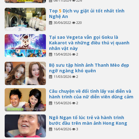
08/11/2024
226
Top
5
Dịch vụ giặt ủi tốt nhất tỉnh
Nghệ An
30/06/2022
220
Tại sao Vegeta vẫn gọi Goku là
Kakarot và những điều thú vị quanh
nhân vật này
15/04/2026
2
Bộ sưu tập hình ảnh Thanh Mèo đẹp
ngỡ ngàng khó quên
11/03/2026
2
Câu chuyện về đổi tình lấy vai diễn và
hành trình của nữ diễn viên dũng cảm
15/04/2026
2
Ngô Ngạn tổ lúc trẻ và hành trình
bước đầu trên màn ảnh Hong Kong
16/04/2026
3