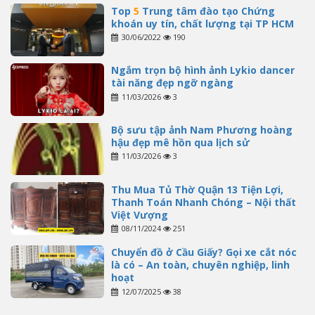
Top
5
Trung tâm đào tạo Chứng
khoán uy tín, chất lượng tại TP HCM
30/06/2022
190
Ngắm trọn bộ hình ảnh Lykio dancer
tài năng đẹp ngỡ ngàng
11/03/2026
3
Bộ sưu tập ảnh Nam Phương hoàng
hậu đẹp mê hồn qua lịch sử
11/03/2026
3
Thu Mua Tủ Thờ Quận 13 Tiện Lợi,
Thanh Toán Nhanh Chóng – Nội thất
Việt Vượng
08/11/2024
251
Chuyển đồ ở Cầu Giấy? Gọi xe cắt nóc
là có – An toàn, chuyên nghiệp, linh
hoạt
12/07/2025
38