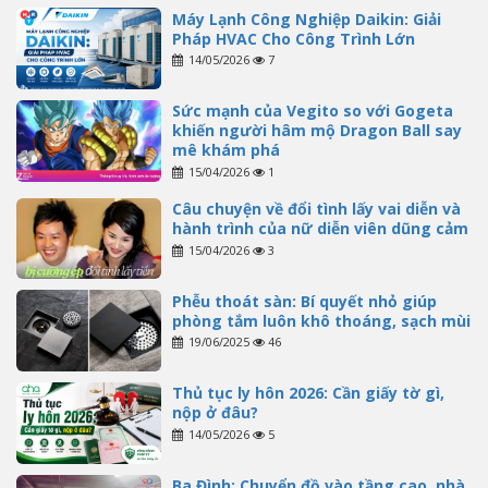
Máy Lạnh Công Nghiệp Daikin: Giải
Pháp HVAC Cho Công Trình Lớn
14/05/2026
7
Sức mạnh của Vegito so với Gogeta
khiến người hâm mộ Dragon Ball say
mê khám phá
15/04/2026
1
Câu chuyện về đổi tình lấy vai diễn và
hành trình của nữ diễn viên dũng cảm
15/04/2026
3
Phễu thoát sàn: Bí quyết nhỏ giúp
phòng tắm luôn khô thoáng, sạch mùi
19/06/2025
46
Thủ tục ly hôn 2026: Cần giấy tờ gì,
nộp ở đâu?
14/05/2026
5
Ba Đình: Chuyển đồ vào tầng cao, nhà