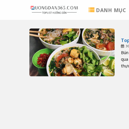
Skip
DANH MỤC
to
content
To
3
Bún 
qua 
thực