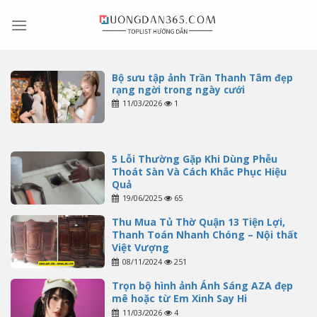
Skip
to
content
Bộ sưu tập ảnh Trần Thanh Tâm đẹp
rạng ngời trong ngày cưới
11/03/2026
1
5 Lỗi Thường Gặp Khi Dùng Phễu
Thoát Sàn Và Cách Khắc Phục Hiệu
Quả
19/06/2025
65
Thu Mua Tủ Thờ Quận 13 Tiện Lợi,
Thanh Toán Nhanh Chóng – Nội thất
Việt Vượng
08/11/2024
251
Trọn bộ hình ảnh Ánh Sáng AZA đẹp
mê hoặc từ Em Xinh Say Hi
11/03/2026
4