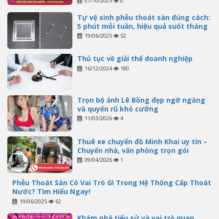
07/10/2025
0
Tự vệ sinh phễu thoát sàn đúng cách:
5 phút mỗi tuần, hiệu quả suốt tháng
19/06/2025
52
Thủ tục về giải thể doanh nghiệp
16/12/2024
180
Trọn bộ ảnh Lê Bống đẹp ngỡ ngàng
và quyến rũ khó cưỡng
11/03/2026
4
Thuê xe chuyển đồ Minh Khai uy tín –
Chuyển nhà, văn phòng trọn gói
09/04/2026
1
Phễu Thoát Sàn Có Vai Trò Gì Trong Hệ Thống Cấp Thoát
Nước? Tìm Hiểu Ngay!
19/06/2025
62
Khám phá tiểu sử và vai trò quan