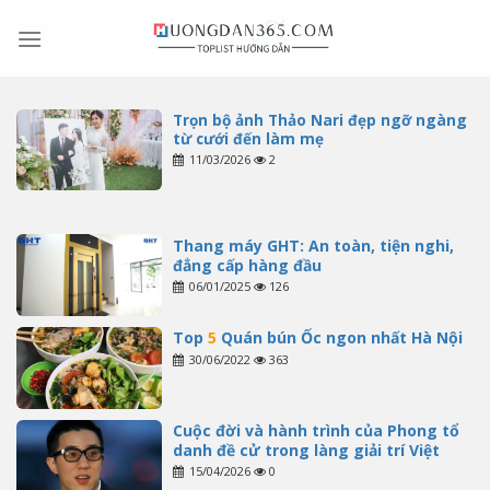
Skip
to
content
Trọn bộ ảnh Thảo Nari đẹp ngỡ ngàng
từ cưới đến làm mẹ
11/03/2026
2
Thang máy GHT: An toàn, tiện nghi,
đẳng cấp hàng đầu
06/01/2025
126
Top
5
Quán bún Ốc ngon nhất Hà Nội
30/06/2022
363
Cuộc đời và hành trình của Phong tổ
danh đề cử trong làng giải trí Việt
15/04/2026
0