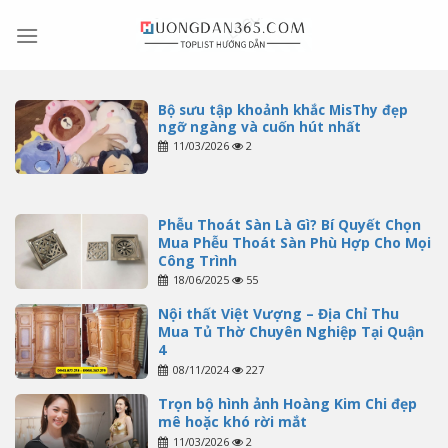
Skip
to
content
Bộ sưu tập khoảnh khắc MisThy đẹp
ngỡ ngàng và cuốn hút nhất
11/03/2026
2
Phễu Thoát Sàn Là Gì? Bí Quyết Chọn
Mua Phễu Thoát Sàn Phù Hợp Cho Mọi
Công Trình
18/06/2025
55
Nội thất Việt Vượng – Địa Chỉ Thu
Mua Tủ Thờ Chuyên Nghiệp Tại Quận
4
08/11/2024
227
Trọn bộ hình ảnh Hoàng Kim Chi đẹp
mê hoặc khó rời mắt
11/03/2026
2