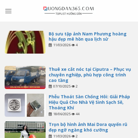
Skip
to
content
Bộ sưu tập ảnh Nam Phương hoàng
hậu đẹp mê hồn qua lịch sử
11/03/2026
4
Thuê xe cắt nóc tại Ciputra – Phục vụ
chuyên nghiệp, phù hợp công trình
cao tầng
07/10/2025
2
Phễu Thoát Sàn Chống Hôi: Giải Pháp
Hiệu Quả Cho Nhà Vệ Sinh Sạch Sẽ,
Thoáng Khí
18/06/2025
44
Trọn bộ hình ảnh Mai Dora quyến rũ
đẹp ngỡ ngàng khó cưỡng
11/03/2026
2